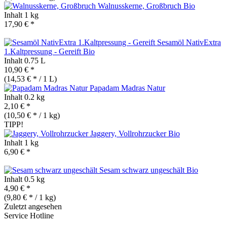
Walnusskerne, Großbruch
Bio
Inhalt
1 kg
17,90 € *
Sesamöl NativExtra
1.Kaltpressung - Gereift
Bio
Inhalt
0.75 L
10,90 € *
(14,53 € * / 1 L)
Papadam Madras Natur
Inhalt
0.2 kg
2,10 € *
(10,50 € * / 1 kg)
TIPP!
Jaggery, Vollrohrzucker
Bio
Inhalt
1 kg
6,90 € *
Sesam schwarz ungeschält
Bio
Inhalt
0.5 kg
4,90 € *
(9,80 € * / 1 kg)
Zuletzt angesehen
Service Hotline