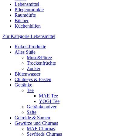
Lebensmittel
Pflegeprodukte
Raumdüfte
Bücher
Küchenhilfen
Zur Kategorie Lebensmittel
Kokos-Produkte
Alles Süße
Muse&Püree
Trockenfrüchte
Zucker
Blütenwasser
Chutneys & Pasten
Getränke
Tee
MAE Tee
YOGI Tee
Getränkepulver
Säfte
Getreide & Samen
Gewürze und Churnas
MAE Churnas
Seyfrieds Churnas