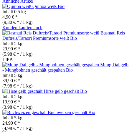
Ähnliche Artikel
Quinoa weiß
Bio
Inhalt
0.5 kg
4,90 € *
(9,80 € * / 1 kg)
Kunden kauften auch
Basmati Reis
Duftreis/Taraori Premiumsorte weiß
Bio
Inhalt
5 kg
29,90 € *
(5,98 € * / 1 kg)
TIPP!
Mung Dal gelb
- Mungbohnen geschält gespalten
Bio
Inhalt
5 kg
39,90 € *
(7,98 € * / 1 kg)
Hirse gelb geschält
Bio
Inhalt
5 kg
19,90 € *
(3,98 € * / 1 kg)
Buchweizen geschält
Bio
Inhalt
5 kg
24,90 € *
(4,98 € * / 1 kg)