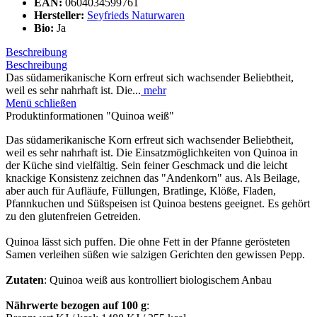
EAN:
0604034599761
Hersteller:
Seyfrieds Naturwaren
Bio:
Ja
Beschreibung
Beschreibung
Das südamerikanische Korn erfreut sich wachsender Beliebtheit,
weil es sehr nahrhaft ist. Die...
mehr
Menü schließen
Produktinformationen "Quinoa weiß"
Das südamerikanische Korn erfreut sich wachsender Beliebtheit,
weil es sehr nahrhaft ist. Die Einsatzmöglichkeiten von Quinoa in
der Küche sind vielfältig. Sein feiner Geschmack und die leicht
knackige Konsistenz zeichnen das "Andenkorn" aus. Als Beilage,
aber auch für Aufläufe, Füllungen, Bratlinge, Klöße, Fladen,
Pfannkuchen und Süßspeisen ist Quinoa bestens geeignet. Es gehört
zu den glutenfreien Getreiden.
Quinoa lässt sich puffen. Die ohne Fett in der Pfanne gerösteten
Samen verleihen süßen wie salzigen Gerichten den gewissen Pepp.
Zutaten
: Quinoa weiß aus kontrolliert biologischem Anbau
Nährwerte bezogen auf 100 g
: