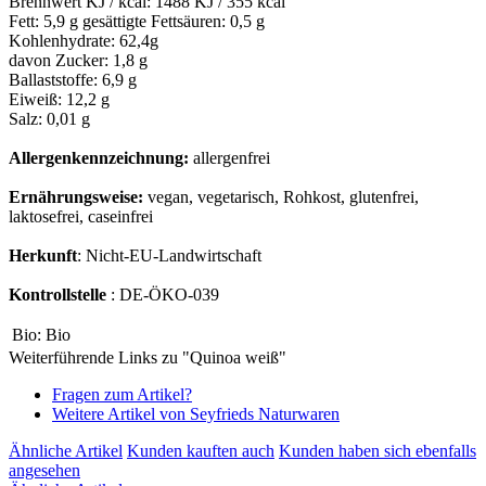
Brennwert KJ / kcal: 1488 KJ / 355 kcal
Fett: 5,9 g gesättigte Fettsäuren: 0,5 g
Kohlenhydrate: 62,4g
davon Zucker: 1,8 g
Ballaststoffe: 6,9 g
Eiweiß: 12,2 g
Salz: 0,01 g
Allergenkennzeichnung:
allergenfrei
Ernährungsweise:
vegan, vegetarisch, Rohkost, glutenfrei,
laktosefrei, caseinfrei
Herkunft
: Nicht-EU-Landwirtschaft
Kontrollstelle
: DE-ÖKO-039
Bio:
Bio
Weiterführende Links zu "Quinoa weiß"
Fragen zum Artikel?
Weitere Artikel von Seyfrieds Naturwaren
Ähnliche Artikel
Kunden kauften auch
Kunden haben sich ebenfalls
angesehen