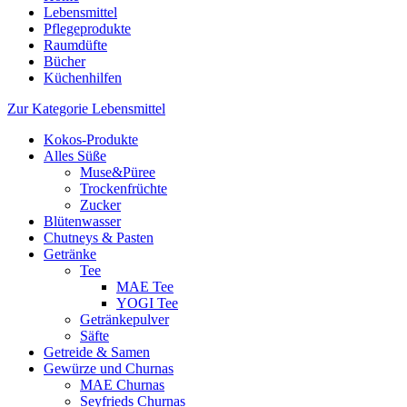
Lebensmittel
Pflegeprodukte
Raumdüfte
Bücher
Küchenhilfen
Zur Kategorie Lebensmittel
Kokos-Produkte
Alles Süße
Muse&Püree
Trockenfrüchte
Zucker
Blütenwasser
Chutneys & Pasten
Getränke
Tee
MAE Tee
YOGI Tee
Getränkepulver
Säfte
Getreide & Samen
Gewürze und Churnas
MAE Churnas
Seyfrieds Churnas