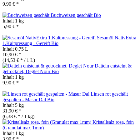
9,90 € *
Buchweizen geschält
Bio
Inhalt
1 kg
5,90 € *
Sesamöl NativExtra
1.Kaltpressung - Gereift
Bio
Inhalt
0.75 L
10,90 € *
(14,53 € * / 1 L)
Datteln entsteint &
getrocknet, Deglet Nour
Bio
Inhalt
1 kg
9,90 € *
Linsen rot geschält
gespalten - Masur Dal
Bio
Inhalt
5 kg
31,90 € *
(6,38 € * / 1 kg)
Kristallsalz rosa, fein
(Granulat max 1mm)
Inhalt
1 kg
3,90 € *