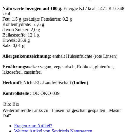
Nährwerte bezogen auf 100 g
: Energie KJ / kcal: 1471 KJ / 348
kcal
Fett: 1,5 g gesättigte Fettsäuren: 0,2 g
Kohlenhydrate: 51,6 g
davon Zucker: 2,0 g
Ballaststoffe: 12,1 g
Eiweiß: 25,9 g
Salz: 0,01 g
Allergenkennzeichnung:
enthält Hülsenfrüchte (rote Linsen)
Ernährungsweise:
vegan, vegetarisch, Rohkost, glutenfrei,
laktosefrei, caseinfrei
Herkunft
: Nicht-EU-Landwirtschaft
(Indien)
Kontrollstelle
: DE-ÖKO-039
Bio:
Bio
Weiterführende Links zu "Linsen rot geschält gespalten - Masur
Dal"
Fragen zum Artikel?
Weitere Artikel von Seyfrieds Naturwaren