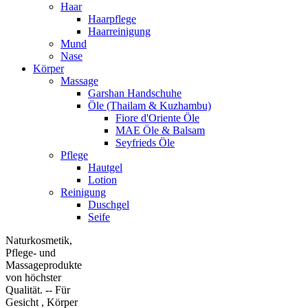
Haar
Haarpflege
Haarreinigung
Mund
Nase
Körper
Massage
Garshan Handschuhe
Öle (Thailam & Kuzhambu)
Fiore d'Oriente Öle
MAE Öle & Balsam
Seyfrieds Öle
Pflege
Hautgel
Lotion
Reinigung
Duschgel
Seife
Naturkosmetik,
Pflege- und
Massageprodukte
von höchster
Qualität. -- Für
Gesicht , Körper