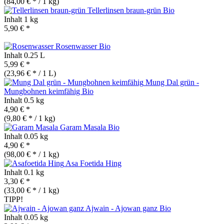
(84,00 € * / 1 kg)
Tellerlinsen braun-grün
Bio
Inhalt
1 kg
5,90 € *
Rosenwasser
Bio
Inhalt
0.25 L
5,99 € *
(23,96 € * / 1 L)
Mung Dal grün -
Mungbohnen keimfähig
Bio
Inhalt
0.5 kg
4,90 € *
(9,80 € * / 1 kg)
Garam Masala
Bio
Inhalt
0.05 kg
4,90 € *
(98,00 € * / 1 kg)
Asa Foetida Hing
Inhalt
0.1 kg
3,30 € *
(33,00 € * / 1 kg)
TIPP!
Ajwain - Ajowan ganz
Bio
Inhalt
0.05 kg