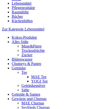
Lebensmittel
Pflegeprodukte
Raumdüfte
Bücher
Küchenhilfen
Zur Kategorie Lebensmittel
Kokos-Produkte
Alles Süße
Muse&Püree
Trockenfrüchte
Zucker
Blütenwasser
Chutneys & Pasten
Getränke
Tee
MAE Tee
YOGI Tee
Getränkepulver
Säfte
Getreide & Samen
Gewürze und Churnas
MAE Churnas
Seyfrieds Churnas