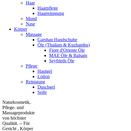
Haar
Haarpflege
Haarreinigung
Mund
Nase
Körper
Massage
Garshan Handschuhe
Öle (Thailam & Kuzhambu)
Fiore d'Oriente Öle
MAE Öle & Balsam
Seyfrieds Öle
Pflege
Hautgel
Lotion
Reinigung
Duschgel
Seife
Naturkosmetik,
Pflege- und
Massageprodukte
von höchster
Qualität. -- Für
Gesicht , Körper