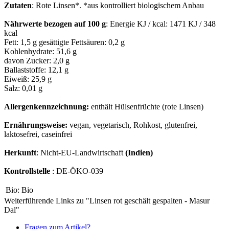
Zutaten
: Rote Linsen*. *aus kontrolliert biologischem Anbau
Nährwerte bezogen auf 100 g
: Energie KJ / kcal: 1471 KJ / 348
kcal
Fett: 1,5 g gesättigte Fettsäuren: 0,2 g
Kohlenhydrate: 51,6 g
davon Zucker: 2,0 g
Ballaststoffe: 12,1 g
Eiweiß: 25,9 g
Salz: 0,01 g
Allergenkennzeichnung:
enthält Hülsenfrüchte (rote Linsen)
Ernährungsweise:
vegan, vegetarisch, Rohkost, glutenfrei,
laktosefrei, caseinfrei
Herkunft
: Nicht-EU-Landwirtschaft
(Indien)
Kontrollstelle
: DE-ÖKO-039
Bio:
Bio
Weiterführende Links zu "Linsen rot geschält gespalten - Masur
Dal"
Fragen zum Artikel?