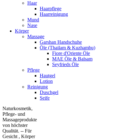
Haar
Haarpflege
Haarreinigung
Mund
Nase
Körper
Massage
Garshan Handschuhe
Öle (Thailam & Kuzhambu)
Fiore d'Oriente Öle
MAE Öle & Balsam
Seyfrieds Öle
Pflege
Hautgel
Lotion
Reinigung
Duschgel
Seife
Naturkosmetik,
Pflege- und
Massageprodukte
von höchster
Qualität. -- Für
Gesicht , Körper