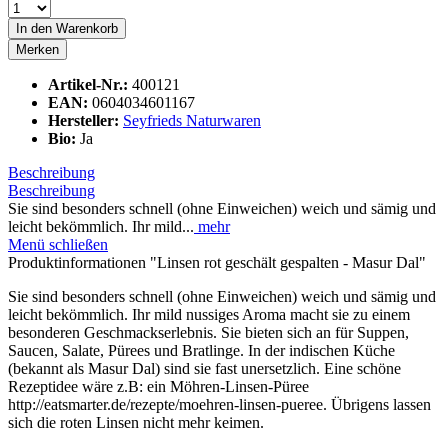
In den
Warenkorb
Merken
Artikel-Nr.:
400121
EAN:
0604034601167
Hersteller:
Seyfrieds Naturwaren
Bio:
Ja
Beschreibung
Beschreibung
Sie sind besonders schnell (ohne Einweichen) weich und sämig und
leicht bekömmlich. Ihr mild...
mehr
Menü schließen
Produktinformationen "Linsen rot geschält gespalten - Masur Dal"
Sie sind besonders schnell (ohne Einweichen) weich und sämig und
leicht bekömmlich. Ihr mild nussiges Aroma macht sie zu einem
besonderen Geschmackserlebnis. Sie bieten sich an für Suppen,
Saucen, Salate, Pürees und Bratlinge. In der indischen Küche
(bekannt als Masur Dal) sind sie fast unersetzlich. Eine schöne
Rezeptidee wäre z.B: ein Möhren-Linsen-Püree
http://eatsmarter.de/rezepte/moehren-linsen-pueree. Übrigens lassen
sich die roten Linsen nicht mehr keimen.