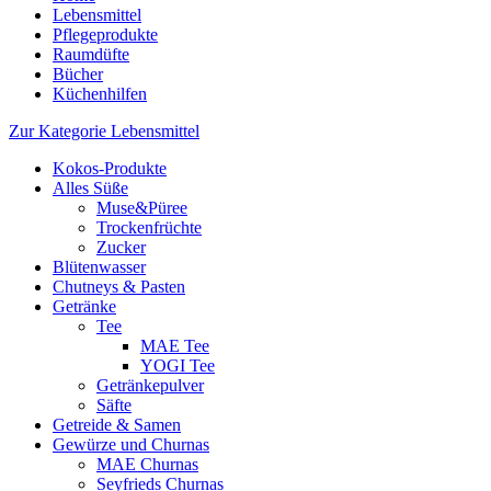
Lebensmittel
Pflegeprodukte
Raumdüfte
Bücher
Küchenhilfen
Zur Kategorie Lebensmittel
Kokos-Produkte
Alles Süße
Muse&Püree
Trockenfrüchte
Zucker
Blütenwasser
Chutneys & Pasten
Getränke
Tee
MAE Tee
YOGI Tee
Getränkepulver
Säfte
Getreide & Samen
Gewürze und Churnas
MAE Churnas
Seyfrieds Churnas