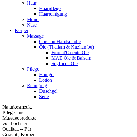
Haar
Haarpflege
Haarreinigung
Mund
Nase
Körper
Massage
Garshan Handschuhe
Öle (Thailam & Kuzhambu)
Fiore d'Oriente Öle
MAE Öle & Balsam
Seyfrieds Öle
Pflege
Hautgel
Lotion
Reinigung
Duschgel
Seife
Naturkosmetik,
Pflege- und
Massageprodukte
von höchster
Qualität. -- Für
Gesicht , Körper