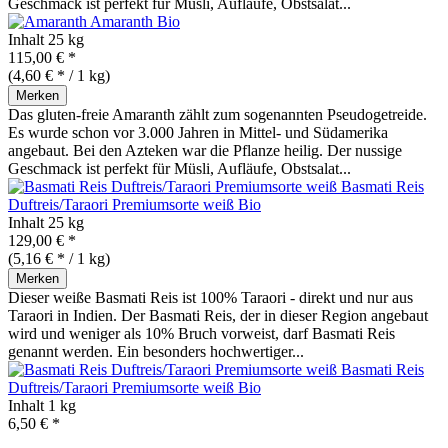
Geschmack ist perfekt für Müsli, Aufläufe, Obstsalat...
Amaranth
Bio
Inhalt
25 kg
115,00 € *
(4,60 € * / 1 kg)
Merken
Das gluten-freie Amaranth zählt zum sogenannten Pseudogetreide.
Es wurde schon vor 3.000 Jahren in Mittel- und Südamerika
angebaut. Bei den Azteken war die Pflanze heilig. Der nussige
Geschmack ist perfekt für Müsli, Aufläufe, Obstsalat...
Basmati Reis
Duftreis/Taraori Premiumsorte weiß
Bio
Inhalt
25 kg
129,00 € *
(5,16 € * / 1 kg)
Merken
Dieser weiße Basmati Reis ist 100% Taraori - direkt und nur aus
Taraori in Indien. Der Basmati Reis, der in dieser Region angebaut
wird und weniger als 10% Bruch vorweist, darf Basmati Reis
genannt werden. Ein besonders hochwertiger...
Basmati Reis
Duftreis/Taraori Premiumsorte weiß
Bio
Inhalt
1 kg
6,50 € *