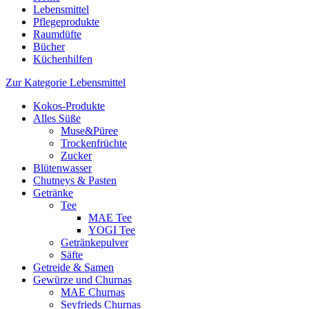
Lebensmittel
Pflegeprodukte
Raumdüfte
Bücher
Küchenhilfen
Zur Kategorie Lebensmittel
Kokos-Produkte
Alles Süße
Muse&Püree
Trockenfrüchte
Zucker
Blütenwasser
Chutneys & Pasten
Getränke
Tee
MAE Tee
YOGI Tee
Getränkepulver
Säfte
Getreide & Samen
Gewürze und Churnas
MAE Churnas
Seyfrieds Churnas