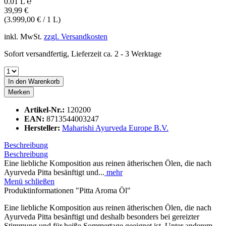
0.01 L ℮
39,99 €
(3.999,00 € / 1 L)
inkl. MwSt.
zzgl. Versandkosten
Sofort versandfertig, Lieferzeit ca. 2 - 3 Werktage
In den
Warenkorb
Merken
Artikel-Nr.:
120200
EAN:
8713544003247
Hersteller:
Maharishi Ayurveda Europe B.V.
Beschreibung
Beschreibung
Eine liebliche Komposition aus reinen ätherischen Ölen, die nach
Ayurveda Pitta besänftigt und...
mehr
Menü schließen
Produktinformationen "Pitta Aroma Öl"
Eine liebliche Komposition aus reinen ätherischen Ölen, die nach
Ayurveda Pitta besänftigt und deshalb besonders bei gereizter
Stimmung und für heiße Sommertage geeignet ist. Unter anderem