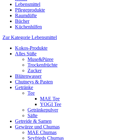
Lebensmittel
Pflegeprodukte
Raumdüfte
Bücher
Küchenhilfen
Zur Kategorie Lebensmittel
Kokos-Produkte
Alles Süße
Muse&Püree
Trockenfrüchte
Zucker
Blütenwasser
Chutneys & Pasten
Getränke
Tee
MAE Tee
YOGI Tee
Getränkepulver
Säfte
Getreide & Samen
Gewürze und Churnas
MAE Churnas
Seyfrieds Churnas