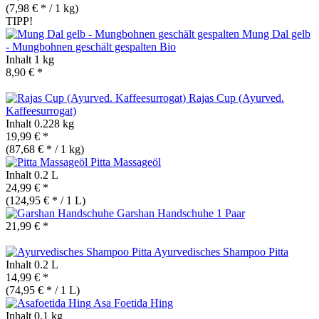
(7,98 € * / 1 kg)
TIPP!
Mung Dal gelb
- Mungbohnen geschält gespalten
Bio
Inhalt
1 kg
8,90 € *
Rajas Cup (Ayurved.
Kaffeesurrogat)
Inhalt
0.228 kg
19,99 € *
(87,68 € * / 1 kg)
Pitta Massageöl
Inhalt
0.2 L
24,99 € *
(124,95 € * / 1 L)
Garshan Handschuhe 1 Paar
21,99 € *
Ayurvedisches Shampoo Pitta
Inhalt
0.2 L
14,99 € *
(74,95 € * / 1 L)
Asa Foetida Hing
Inhalt
0.1 kg