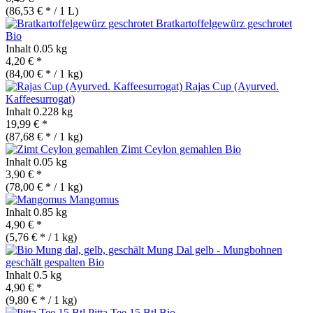
(86,53 € * / 1 L)
Bratkartoffelgewürz geschrotet
Bio
Inhalt
0.05 kg
4,20 € *
(84,00 € * / 1 kg)
Rajas Cup (Ayurved.
Kaffeesurrogat)
Inhalt
0.228 kg
19,99 € *
(87,68 € * / 1 kg)
Zimt Ceylon gemahlen
Bio
Inhalt
0.05 kg
3,90 € *
(78,00 € * / 1 kg)
Mangomus
Inhalt
0.85 kg
4,90 € *
(5,76 € * / 1 kg)
Mung Dal gelb - Mungbohnen
geschält gespalten
Bio
Inhalt
0.5 kg
4,90 € *
(9,80 € * / 1 kg)
Pitta Tee 15 Btl
Bio