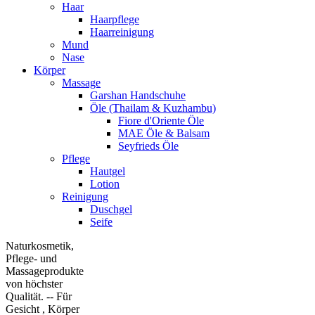
Haar
Haarpflege
Haarreinigung
Mund
Nase
Körper
Massage
Garshan Handschuhe
Öle (Thailam & Kuzhambu)
Fiore d'Oriente Öle
MAE Öle & Balsam
Seyfrieds Öle
Pflege
Hautgel
Lotion
Reinigung
Duschgel
Seife
Naturkosmetik,
Pflege- und
Massageprodukte
von höchster
Qualität. -- Für
Gesicht , Körper