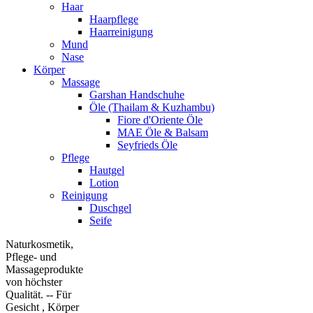
Haar
Haarpflege
Haarreinigung
Mund
Nase
Körper
Massage
Garshan Handschuhe
Öle (Thailam & Kuzhambu)
Fiore d'Oriente Öle
MAE Öle & Balsam
Seyfrieds Öle
Pflege
Hautgel
Lotion
Reinigung
Duschgel
Seife
Naturkosmetik,
Pflege- und
Massageprodukte
von höchster
Qualität. -- Für
Gesicht , Körper