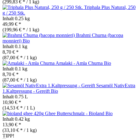
(299,83 € * / 1 kg)
Triphala Plus Natural, 250
g / 250 Stk.
Inhalt
0.25 kg
49,99 € *
(199,96 € * / 1 kg)
Brahmi Churna (bacopa
monnieri)
Bio
Inhalt
0.1 kg
8,70 € *
(87,00 € * / 1 kg)
Amalaki - Amla Churna
Bio
Inhalt
0.1 kg
8,70 € *
(87,00 € * / 1 kg)
Sesamöl NativExtra
1.Kaltpressung - Gereift
Bio
Inhalt
0.75 L
10,90 € *
(14,53 € * / 1 L)
Ghee Butterschmalz - Bioland
Bio
Inhalt
0.42 kg
13,90 € *
(33,10 € * / 1 kg)
TIPP!