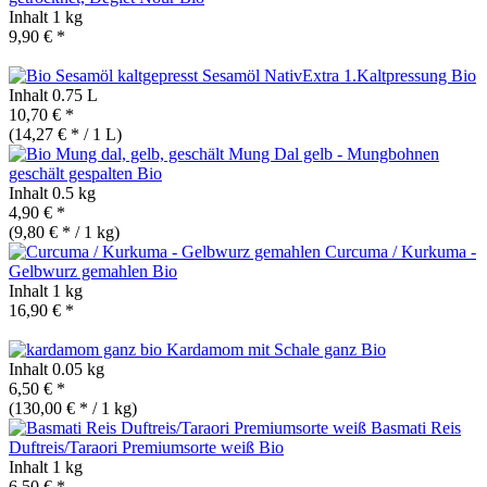
Inhalt
1 kg
9,90 € *
Sesamöl NativExtra 1.Kaltpressung
Bio
Inhalt
0.75 L
10,70 € *
(14,27 € * / 1 L)
Mung Dal gelb - Mungbohnen
geschält gespalten
Bio
Inhalt
0.5 kg
4,90 € *
(9,80 € * / 1 kg)
Curcuma / Kurkuma -
Gelbwurz gemahlen
Bio
Inhalt
1 kg
16,90 € *
Kardamom mit Schale ganz
Bio
Inhalt
0.05 kg
6,50 € *
(130,00 € * / 1 kg)
Basmati Reis
Duftreis/Taraori Premiumsorte weiß
Bio
Inhalt
1 kg
6,50 € *