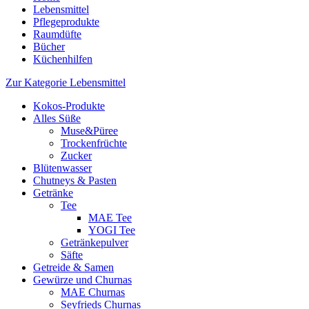
Lebensmittel
Pflegeprodukte
Raumdüfte
Bücher
Küchenhilfen
Zur Kategorie Lebensmittel
Kokos-Produkte
Alles Süße
Muse&Püree
Trockenfrüchte
Zucker
Blütenwasser
Chutneys & Pasten
Getränke
Tee
MAE Tee
YOGI Tee
Getränkepulver
Säfte
Getreide & Samen
Gewürze und Churnas
MAE Churnas
Seyfrieds Churnas