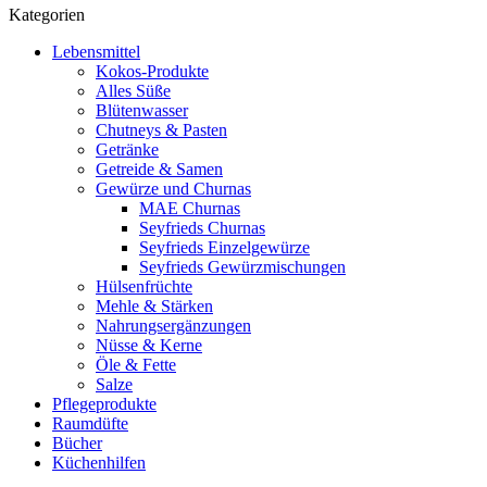
Kategorien
Lebensmittel
Kokos-Produkte
Alles Süße
Blütenwasser
Chutneys & Pasten
Getränke
Getreide & Samen
Gewürze und Churnas
MAE Churnas
Seyfrieds Churnas
Seyfrieds Einzelgewürze
Seyfrieds Gewürzmischungen
Hülsenfrüchte
Mehle & Stärken
Nahrungsergänzungen
Nüsse & Kerne
Öle & Fette
Salze
Pflegeprodukte
Raumdüfte
Bücher
Küchenhilfen