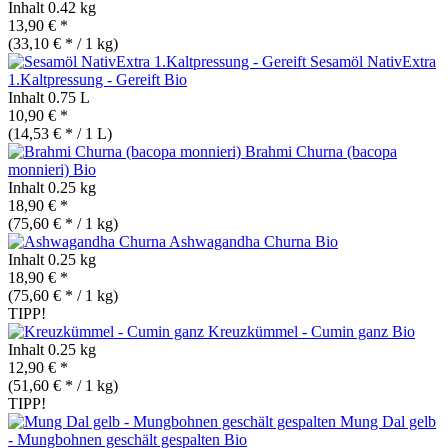
Inhalt
0.42 kg
13,90 € *
(33,10 € * / 1 kg)
Sesamöl NativExtra
1.Kaltpressung - Gereift
Bio
Inhalt
0.75 L
10,90 € *
(14,53 € * / 1 L)
Brahmi Churna (bacopa
monnieri)
Bio
Inhalt
0.25 kg
18,90 € *
(75,60 € * / 1 kg)
Ashwagandha Churna
Bio
Inhalt
0.25 kg
18,90 € *
(75,60 € * / 1 kg)
TIPP!
Kreuzkümmel - Cumin ganz
Bio
Inhalt
0.25 kg
12,90 € *
(51,60 € * / 1 kg)
TIPP!
Mung Dal gelb
- Mungbohnen geschält gespalten
Bio