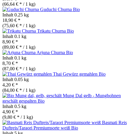
(66,64 € * / 1 kg)
Guduchi Churna
Bio
Inhalt
0.25 kg
18,90 € *
(75,60 € * / 1 kg)
Trikatu Churna
Bio
Inhalt
0.1 kg
8,90 € *
(89,00 € * / 1 kg)
Arjuna Churna
Bio
Inhalt
0.1 kg
8,70 € *
(87,00 € * / 1 kg)
Thai Gewürz gemahlen
Bio
Inhalt
0.05 kg
4,20 € *
(84,00 € * / 1 kg)
Mung Dal gelb - Mungbohnen
geschält gespalten
Bio
Inhalt
0.5 kg
4,90 € *
(9,80 € * / 1 kg)
Basmati Reis
Duftreis/Taraori Premiumsorte weiß
Bio
Inhalt
5 kg