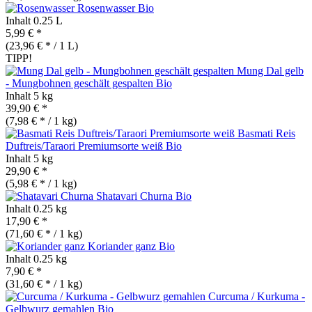
Rosenwasser
Bio
Inhalt
0.25 L
5,99 € *
(23,96 € * / 1 L)
TIPP!
Mung Dal gelb
- Mungbohnen geschält gespalten
Bio
Inhalt
5 kg
39,90 € *
(7,98 € * / 1 kg)
Basmati Reis
Duftreis/Taraori Premiumsorte weiß
Bio
Inhalt
5 kg
29,90 € *
(5,98 € * / 1 kg)
Shatavari Churna
Bio
Inhalt
0.25 kg
17,90 € *
(71,60 € * / 1 kg)
Koriander ganz
Bio
Inhalt
0.25 kg
7,90 € *
(31,60 € * / 1 kg)
Curcuma / Kurkuma -
Gelbwurz gemahlen
Bio