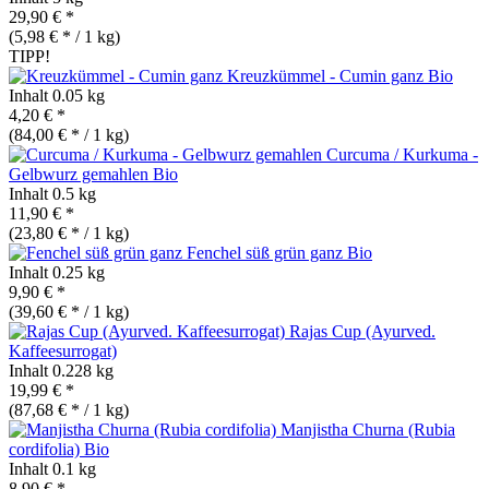
29,90 € *
(5,98 € * / 1 kg)
TIPP!
Kreuzkümmel - Cumin ganz
Bio
Inhalt
0.05 kg
4,20 € *
(84,00 € * / 1 kg)
Curcuma / Kurkuma -
Gelbwurz gemahlen
Bio
Inhalt
0.5 kg
11,90 € *
(23,80 € * / 1 kg)
Fenchel süß grün ganz
Bio
Inhalt
0.25 kg
9,90 € *
(39,60 € * / 1 kg)
Rajas Cup (Ayurved.
Kaffeesurrogat)
Inhalt
0.228 kg
19,99 € *
(87,68 € * / 1 kg)
Manjistha Churna (Rubia
cordifolia)
Bio
Inhalt
0.1 kg
8,90 € *