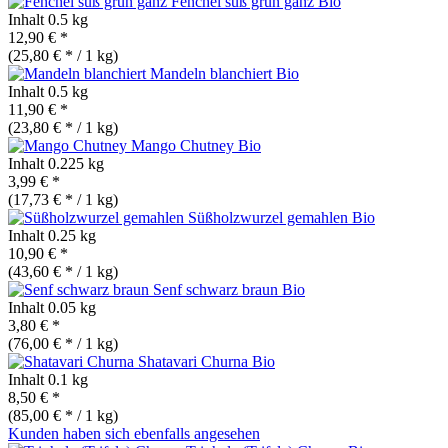
Fenchel süß grün ganz
Bio
Inhalt
0.5 kg
12,90 € *
(25,80 € * / 1 kg)
Mandeln blanchiert
Bio
Inhalt
0.5 kg
11,90 € *
(23,80 € * / 1 kg)
Mango Chutney
Bio
Inhalt
0.225 kg
3,99 € *
(17,73 € * / 1 kg)
Süßholzwurzel gemahlen
Bio
Inhalt
0.25 kg
10,90 € *
(43,60 € * / 1 kg)
Senf schwarz braun
Bio
Inhalt
0.05 kg
3,80 € *
(76,00 € * / 1 kg)
Shatavari Churna
Bio
Inhalt
0.1 kg
8,50 € *
(85,00 € * / 1 kg)
Kunden haben sich ebenfalls angesehen