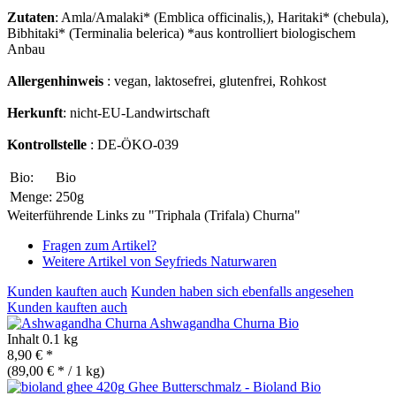
Zutaten
: Amla/Amalaki* (Emblica officinalis,), Haritaki* (chebula),
Bibhitaki* (Terminalia belerica) *aus kontrolliert biologischem
Anbau
Allergenhinweis
: vegan, laktosefrei, glutenfrei, Rohkost
Herkunft
: nicht-EU-Landwirtschaft
Kontrollstelle
: DE-ÖKO-039
Bio:
Bio
Menge:
250g
Weiterführende Links zu "Triphala (Trifala) Churna"
Fragen zum Artikel?
Weitere Artikel von Seyfrieds Naturwaren
Kunden kauften auch
Kunden haben sich ebenfalls angesehen
Kunden kauften auch
Ashwagandha Churna
Bio
Inhalt
0.1 kg
8,90 € *
(89,00 € * / 1 kg)
Ghee Butterschmalz - Bioland
Bio