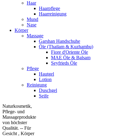
Haar
Haarpflege
Haarreinigung
Mund
Nase
Körper
Massage
Garshan Handschuhe
Öle (Thailam & Kuzhambu)
Fiore d'Oriente Öle
MAE Öle & Balsam
Seyfrieds Öle
Pflege
Hautgel
Lotion
Reinigung
Duschgel
Seife
Naturkosmetik,
Pflege- und
Massageprodukte
von höchster
Qualität. -- Für
Gesicht , Körper