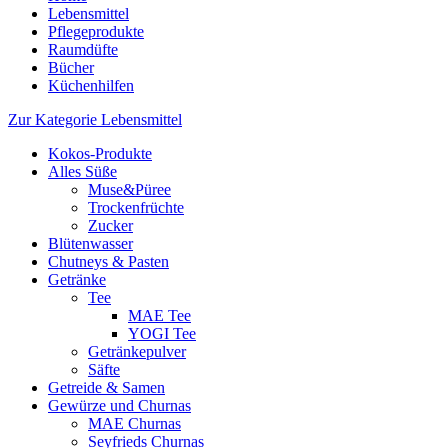
Lebensmittel
Pflegeprodukte
Raumdüfte
Bücher
Küchenhilfen
Zur Kategorie Lebensmittel
Kokos-Produkte
Alles Süße
Muse&Püree
Trockenfrüchte
Zucker
Blütenwasser
Chutneys & Pasten
Getränke
Tee
MAE Tee
YOGI Tee
Getränkepulver
Säfte
Getreide & Samen
Gewürze und Churnas
MAE Churnas
Seyfrieds Churnas