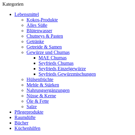
Kategorien
Lebensmittel
Kokos-Produkte
Alles Süße
Blütenwasser
Chutneys & Pasten
Getränke
Getreide & Samen
Gewürze und Churnas
MAE Churnas
Seyfrieds Churnas
Seyfrieds Einzelgewürze
Seyfrieds Gewürzmischungen
Hülsenfrüchte
Mehle & Stärken
Nahrungsergänzungen
Nüsse & Kerne
Öle & Fette
Salze
Pflegeprodukte
Raumdüfte
Bücher
Küchenhilfen