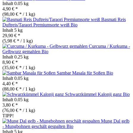
Inhalt
0.05 kg
4,90 € *
(98,00 € * / 1 kg)
Basmati Reis
Duftreis/Taraori Premiumsorte weiß
Bio
Inhalt
5 kg
29,90 € *
(5,98 € * / 1 kg)
Curcuma / Kurkuma -
Gelbwurz gemahlen
Bio
Inhalt
0.25 kg
8,90 € *
(35,60 € * / 1 kg)
Sambar Masala für Soßen
Bio
Inhalt
0.05 kg
4,40 € *
(88,00 € * / 1 kg)
Schwarzkümmel Kalonji ganz
Bio
Inhalt
0.05 kg
3,80 € *
(76,00 € * / 1 kg)
TIPP!
Mung Dal gelb
- Mungbohnen geschält gespalten
Bio
Inhalt
5 kg