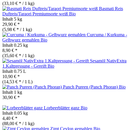
(33,10 € * / 1 kg)
Basmati Reis
Duftreis/Taraori Premiumsorte weiß
Bio
Inhalt
5 kg
29,90 € *
(5,98 € * / 1 kg)
Curcuma / Kurkuma -
Gelbwurz gemahlen
Bio
Inhalt
0.25 kg
8,90 € *
(35,60 € * / 1 kg)
Sesamöl NativExtra
1.Kaltpressung - Gereift
Bio
Inhalt
0.75 L
10,90 € *
(14,53 € * / 1 L)
Panch Pureen (Panch Phoran)
Bio
Inhalt
1 kg
30,90 € *
Lorbeerblätter ganz
Bio
Inhalt
0.05 kg
4,40 € *
(88,00 € * / 1 kg)
Zimt Ceylon gemahlen
Bio