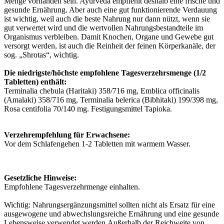
Menge vorhanden sein. Ayurveda empfiehlt deshalb eine frische und
gesunde Ernährung. Aber auch eine gut funktionierende Verdauung
ist wichtig, weil auch die beste Nahrung nur dann nützt, wenn sie
gut verwertet wird und die wertvollen Nahrungsbestandteile im
Organismus verbleiben. Damit Knochen, Organe und Gewebe gut
versorgt werden, ist auch die Reinheit der feinen Körperkanäle, der
sog. „Shrotas“, wichtig.
Die niedrigste/höchste empfohlene Tagesverzehrsmenge (1/2
Tabletten) enthält:
Terminalia chebula (Haritaki) 358/716 mg, Emblica officinalis
(Amalaki) 358/716 mg, Terminalia belerica (Bibhitaki) 199/398 mg,
Rosa centifolia 70/140 mg. Festigungsmittel Tapioka.
Verzehrempfehlung für Erwachsene:
Vor dem Schlafengehen 1-2 Tabletten mit warmem Wasser.
Gesetzliche Hinweise:
Empfohlene Tagesverzehrmenge einhalten.
Wichtig: Nahrungsergänzungsmittel sollten nicht als Ersatz für eine
ausgewogene und abwechslungsreiche Ernährung und eine gesunde
Lebensweise verwendet werden.Außerhalb der Reichweite von