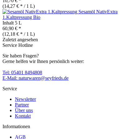
10,70 € *
(14,27 € * / 1 L)
Sesamöl NativExtra
1.Kaltpressung
Bio
Inhalt
5 L
60,90 € *
(12,18 € * / 1 L)
Zuletzt angesehen
Service Hotline
Sie haben Fragen?
Gerne helfen wir Ihnen persönlich weiter:
Tel: 05401 8494808
E-Mail: naturwaren@seyfrieds.de
Service
Newsletter
Partner
Über uns
Kontakt
Informationen
AGB