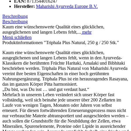
EAN:
8713544016247
Hersteller:
Maharishi Ayurveda Europe B.V.
Beschreibung
Beschreibung
Kaum eine wünschenswerte Qualität eines glücklichen,
ausgeglichenen und langen Lebens fehlt,...
mehr
Menü schließen
Produktinformationen "Triphala Plus Natural, 250 g / 250 Stk."
Kaum eine wünschenswerte Qualität eines glücklichen,
ausgeglichenen und langen Lebens fehlt, wenn in den Ayurveda-
Klassikern die berühmten Früchte Haritaki, Amalaki und Bibhitaki
beschrieben werden. Triphala Plus Natural von Maharishi Ayurveda
vereint ihre besten Eigenschaften in einer hoch gerühmten
Nahrungsergänzung. Triphala Plus ist ein herausragendes Rasayana,
das im ganzen Körper Pitta harmonisiert.
„Du bist, was Du isst … und gut verdaut hast.“
Mehrfach in unserem Leben verändert sich unser Körper fast
vollständig, weil sich beinahe jede unserer über 200 Zellarten im
Laufe von wenigen Tagen, Monaten oder Jahren von selbst
erneuert. Für diesen fortwährenden Erneuerungsprozess muss nicht
nur verbrauchte Materie abtransportiert und ausgeschieden werden –
auch sollen die Grundstoffe für die Neubildung der Zellen, etwa
Mineralien, Spurenelemente, Proteine oder Lipide in ausreichender