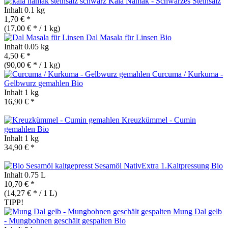
Kala Namak - Schwarzes Steinsalz
Inhalt
0.1 kg
1,70 € *
(17,00 € * / 1 kg)
Dal Masala für Linsen
Bio
Inhalt
0.05 kg
4,50 € *
(90,00 € * / 1 kg)
Curcuma / Kurkuma -
Gelbwurz gemahlen
Bio
Inhalt
1 kg
16,90 € *
Kreuzkümmel - Cumin
gemahlen
Bio
Inhalt
1 kg
34,90 € *
Sesamöl NativExtra 1.Kaltpressung
Bio
Inhalt
0.75 L
10,70 € *
(14,27 € * / 1 L)
TIPP!
Mung Dal gelb
- Mungbohnen geschält gespalten
Bio