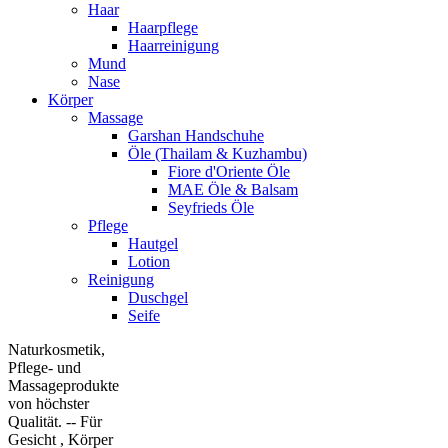
Haar
Haarpflege
Haarreinigung
Mund
Nase
Körper
Massage
Garshan Handschuhe
Öle (Thailam & Kuzhambu)
Fiore d'Oriente Öle
MAE Öle & Balsam
Seyfrieds Öle
Pflege
Hautgel
Lotion
Reinigung
Duschgel
Seife
Naturkosmetik,
Pflege- und
Massageprodukte
von höchster
Qualität. -- Für
Gesicht , Körper