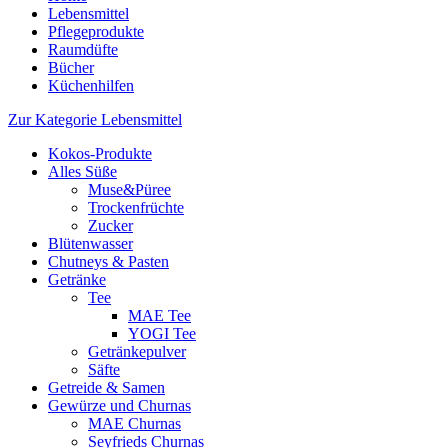
Lebensmittel
Pflegeprodukte
Raumdüfte
Bücher
Küchenhilfen
Zur Kategorie Lebensmittel
Kokos-Produkte
Alles Süße
Muse&Püree
Trockenfrüchte
Zucker
Blütenwasser
Chutneys & Pasten
Getränke
Tee
MAE Tee
YOGI Tee
Getränkepulver
Säfte
Getreide & Samen
Gewürze und Churnas
MAE Churnas
Seyfrieds Churnas