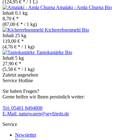
(124,95 € * / 1 L)
Amalaki - Amla Churna
Bio
Inhalt
0.1 kg
8,70 € *
(87,00 € * / 1 kg)
Kichererbsenmehl
Bio
Inhalt
25 kg
119,00 € *
(4,76 € * / 1 kg)
Tapiokastärke
Bio
Inhalt
5 kg
27,90 € *
(5,58 € * / 1 kg)
Zuletzt angesehen
Service Hotline
Sie haben Fragen?
Gerne helfen wir Ihnen persönlich weiter:
Tel: 05401 8494808
E-Mail: naturwaren@seyfrieds.de
Service
Newsletter