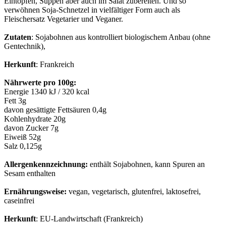
Eintöpfen, Suppen aber auch im Salat zubereiten. Und so
verwöhnen Soja-Schnetzel in vielfältiger Form auch als
Fleischersatz Vegetarier und Veganer.
Zutaten
: Sojabohnen aus kontrolliert biologischem Anbau (ohne
Gentechnik),
Herkunft
: Frankreich
Nährwerte pro 100g:
Energie 1340 kJ / 320 kcal
Fett 3g
davon gesättigte Fettsäuren 0,4g
Kohlenhydrate 20g
davon Zucker 7g
Eiweiß 52g
Salz 0,125g
Allergenkennzeichnung:
enthält Sojabohnen, kann Spuren an
Sesam enthalten
Ernährungsweise:
vegan, vegetarisch, glutenfrei, laktosefrei,
caseinfrei
Herkunft
: EU-Landwirtschaft (Frankreich)