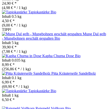
24,90 € *
(4,98 € * / 1 kg)
Tapiokastärke
Bio
Inhalt
0.5 kg
4,50 € *
(9,00 € * / 1 kg)
TIPP!
Mung Dal gelb
- Mungbohnen geschält gespalten
Bio
Inhalt
5 kg
39,90 € *
(7,98 € * / 1 kg)
Kapha Churna Dose
Bio
Inhalt
0.035 kg
8,99 € *
(256,86 € * / 1 kg)
Pitta Kräuterseife Sandelholz
Inhalt
0.1 kg
6,99 € *
(69,90 € * / 1 kg)
Tapiokastärke
Bio
Inhalt
1 kg
6,50 € *
Reismehl Vollkorn
Bio