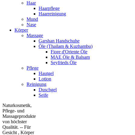
Haar
Haarpflege
Haarreinigung
Mund
Nase
Körper
Massage
Garshan Handschuhe
Öle (Thailam & Kuzhambu)
Fiore d'Oriente Öle
MAE Öle & Balsam
Seyfrieds Öle
Pflege
Hautgel
Lotion
Reinigung
Duschgel
Seife
Naturkosmetik,
Pflege- und
Massageprodukte
von höchster
Qualität. -- Für
Gesicht , Körper