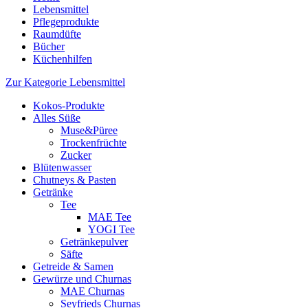
Lebensmittel
Pflegeprodukte
Raumdüfte
Bücher
Küchenhilfen
Zur Kategorie Lebensmittel
Kokos-Produkte
Alles Süße
Muse&Püree
Trockenfrüchte
Zucker
Blütenwasser
Chutneys & Pasten
Getränke
Tee
MAE Tee
YOGI Tee
Getränkepulver
Säfte
Getreide & Samen
Gewürze und Churnas
MAE Churnas
Seyfrieds Churnas