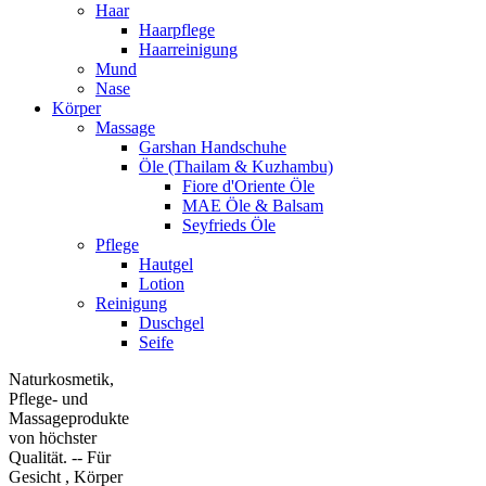
Haar
Haarpflege
Haarreinigung
Mund
Nase
Körper
Massage
Garshan Handschuhe
Öle (Thailam & Kuzhambu)
Fiore d'Oriente Öle
MAE Öle & Balsam
Seyfrieds Öle
Pflege
Hautgel
Lotion
Reinigung
Duschgel
Seife
Naturkosmetik,
Pflege- und
Massageprodukte
von höchster
Qualität. -- Für
Gesicht , Körper