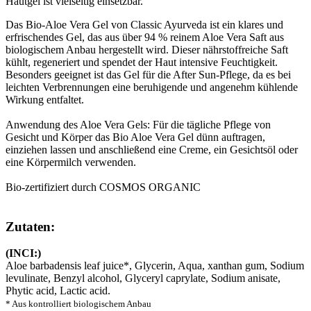
Hautgel ist vielseitig einsetzbar.
Das Bio-Aloe Vera Gel von Classic Ayurveda ist ein klares und
erfrischendes Gel, das aus über 94 % reinem Aloe Vera Saft aus
biologischem Anbau hergestellt wird. Dieser nährstoffreiche Saft
kühlt, regeneriert und spendet der Haut intensive Feuchtigkeit.
Besonders geeignet ist das Gel für die After Sun-Pflege, da es bei
leichten Verbrennungen eine beruhigende und angenehm kühlende
Wirkung entfaltet.
Anwendung des Aloe Vera Gels: Für die tägliche Pflege von
Gesicht und Körper das Bio Aloe Vera Gel dünn auftragen,
einziehen lassen und anschließend eine Creme, ein Gesichtsöl oder
eine Körpermilch verwenden.
Bio-zertifiziert durch COSMOS ORGANIC
Zutaten:
(INCI:)
Aloe barbadensis leaf juice*, Glycerin, Aqua, xanthan gum, Sodium
levulinate, Benzyl alcohol, Glyceryl caprylate, Sodium anisate,
Phytic acid, Lactic acid.
* Aus kontrolliert biologischem Anbau