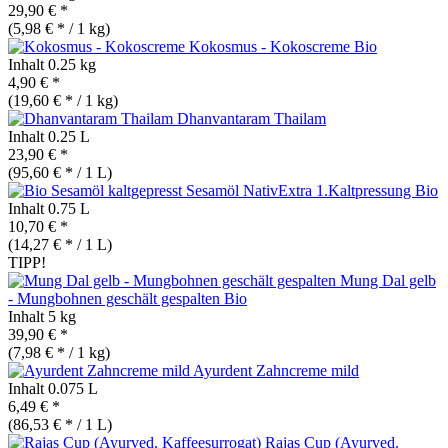
29,90 € *
(5,98 € * / 1 kg)
Kokosmus - Kokoscreme
Bio
Inhalt
0.25 kg
4,90 € *
(19,60 € * / 1 kg)
Dhanvantaram Thailam
Inhalt
0.25 L
23,90 € *
(95,60 € * / 1 L)
Sesamöl NativExtra 1.Kaltpressung
Bio
Inhalt
0.75 L
10,70 € *
(14,27 € * / 1 L)
TIPP!
Mung Dal gelb
- Mungbohnen geschält gespalten
Bio
Inhalt
5 kg
39,90 € *
(7,98 € * / 1 kg)
Ayurdent Zahncreme mild
Inhalt
0.075 L
6,49 € *
(86,53 € * / 1 L)
Rajas Cup (Ayurved.