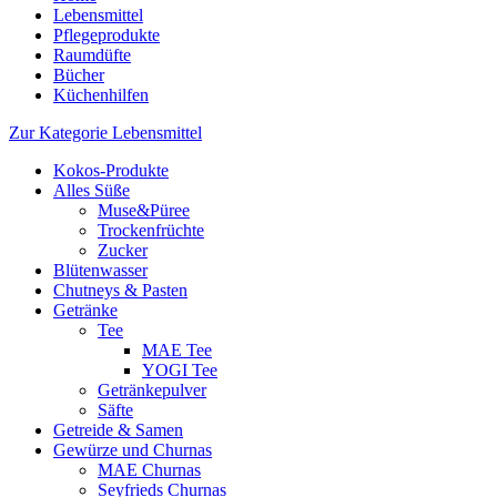
Lebensmittel
Pflegeprodukte
Raumdüfte
Bücher
Küchenhilfen
Zur Kategorie Lebensmittel
Kokos-Produkte
Alles Süße
Muse&Püree
Trockenfrüchte
Zucker
Blütenwasser
Chutneys & Pasten
Getränke
Tee
MAE Tee
YOGI Tee
Getränkepulver
Säfte
Getreide & Samen
Gewürze und Churnas
MAE Churnas
Seyfrieds Churnas