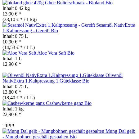
Ghee Butterschmalz - Bioland
Bio
Inhalt
0.42 kg
13,90 € *
(33,10 € * / 1 kg)
Sesamöl NativExtra
1.Kaltpressung - Gereift
Bio
Inhalt
0.75 L
10,90 € *
(14,53 € * / 1 L)
Aloe Vera Saft
Bio
Inhalt
1 L
12,90 € *
Olivenöl
NativExtra 1.Kaltpressung 1.Güteklasse
Bio
Inhalt
0.75 L
13,80 € *
(18,40 € * / 1 L)
Cashewkerne ganz
Bio
Inhalt
1 kg
22,90 € *
TIPP!
Mung Dal gelb
- Mungbohnen geschält gespalten
Bio