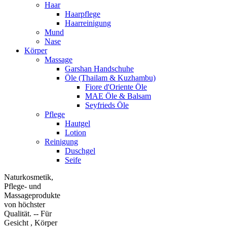
Haar
Haarpflege
Haarreinigung
Mund
Nase
Körper
Massage
Garshan Handschuhe
Öle (Thailam & Kuzhambu)
Fiore d'Oriente Öle
MAE Öle & Balsam
Seyfrieds Öle
Pflege
Hautgel
Lotion
Reinigung
Duschgel
Seife
Naturkosmetik,
Pflege- und
Massageprodukte
von höchster
Qualität. -- Für
Gesicht , Körper