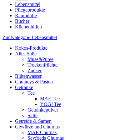
Lebensmittel
Pflegeprodukte
Raumdüfte
Bücher
Küchenhilfen
Zur Kategorie Lebensmittel
Kokos-Produkte
Alles Süße
Muse&Püree
Trockenfrüchte
Zucker
Blütenwasser
Chutneys & Pasten
Getränke
Tee
MAE Tee
YOGI Tee
Getränkepulver
Säfte
Getreide & Samen
Gewürze und Churnas
MAE Churnas
Seyfrieds Churnas