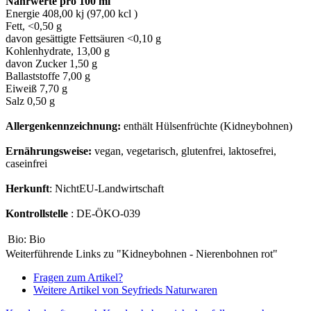
Nährwerte pro 100 ml
Energie 408,00 kj (97,00 kcl )
Fett, <0,50 g
davon gesättigte Fettsäuren <0,10 g
Kohlenhydrate, 13,00 g
davon Zucker 1,50 g
Ballaststoffe 7,00 g
Eiweiß 7,70 g
Salz 0,50 g
Allergenkennzeichnung:
enthält Hülsenfrüchte (Kidneybohnen)
Ernährungsweise:
vegan, vegetarisch, glutenfrei, laktosefrei,
caseinfrei
Herkunft
: NichtEU-Landwirtschaft
Kontrollstelle
: DE-ÖKO-039
Bio:
Bio
Weiterführende Links zu "Kidneybohnen - Nierenbohnen rot"
Fragen zum Artikel?
Weitere Artikel von Seyfrieds Naturwaren