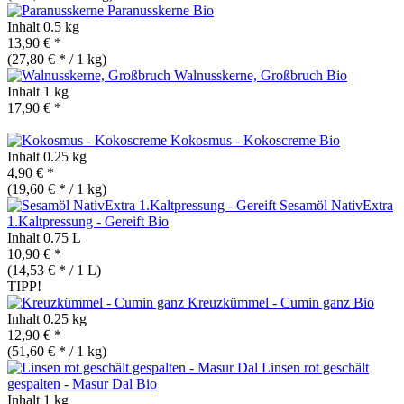
Paranusskerne
Bio
Inhalt
0.5 kg
13,90 € *
(27,80 € * / 1 kg)
Walnusskerne, Großbruch
Bio
Inhalt
1 kg
17,90 € *
Kokosmus - Kokoscreme
Bio
Inhalt
0.25 kg
4,90 € *
(19,60 € * / 1 kg)
Sesamöl NativExtra
1.Kaltpressung - Gereift
Bio
Inhalt
0.75 L
10,90 € *
(14,53 € * / 1 L)
TIPP!
Kreuzkümmel - Cumin ganz
Bio
Inhalt
0.25 kg
12,90 € *
(51,60 € * / 1 kg)
Linsen rot geschält
gespalten - Masur Dal
Bio
Inhalt
1 kg