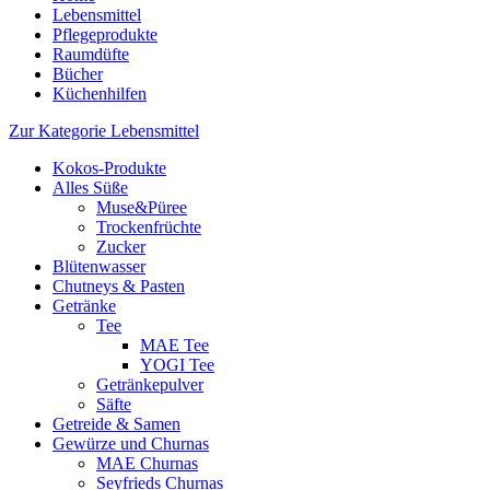
Lebensmittel
Pflegeprodukte
Raumdüfte
Bücher
Küchenhilfen
Zur Kategorie Lebensmittel
Kokos-Produkte
Alles Süße
Muse&Püree
Trockenfrüchte
Zucker
Blütenwasser
Chutneys & Pasten
Getränke
Tee
MAE Tee
YOGI Tee
Getränkepulver
Säfte
Getreide & Samen
Gewürze und Churnas
MAE Churnas
Seyfrieds Churnas