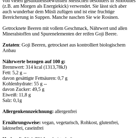
von vielen gesundheitsbewussten Menschen besonders in Smoothies
(z.B. am Morgen als Energiekick) verwendet. Sie lässt sich aber
auch wunderbar dem Müsli zufügen und ist eine fruchtige
Bereicherung in Suppen. Manche naschen Sie wie Rosinen.
Getrocknete Beeren mit vollem Geschmack, Nährwert und allen
Mineralstoffen und Spurenelementen der reifen Goji Beere.
Zutaten
: Goji Beeren, getrocknet aus kontrolliert biologischem
Anbau
Nährwerte bezogen auf 100 g:
Brennwert: 314 kcal (1313,78kJ)
Fett: 5,2 g --
davon gesättigte Fettsäuren: 0,7 g
Kohlenhydrate: 55 g --
davon Zucker: 49,5 g
Eiweiß: 11,8 g
Salz: 0,1g
Allergenkennzeichnung:
allergenfrei
Ernährungsweise:
vegan, vegetarisch, Rohkost, glutenfrei,
laktosefrei, caseinfrei