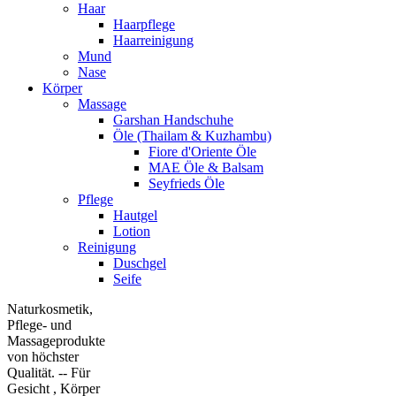
Haar
Haarpflege
Haarreinigung
Mund
Nase
Körper
Massage
Garshan Handschuhe
Öle (Thailam & Kuzhambu)
Fiore d'Oriente Öle
MAE Öle & Balsam
Seyfrieds Öle
Pflege
Hautgel
Lotion
Reinigung
Duschgel
Seife
Naturkosmetik,
Pflege- und
Massageprodukte
von höchster
Qualität. -- Für
Gesicht , Körper