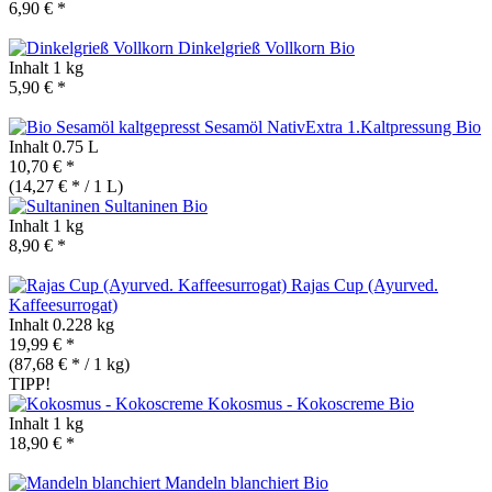
6,90 € *
Dinkelgrieß Vollkorn
Bio
Inhalt
1 kg
5,90 € *
Sesamöl NativExtra 1.Kaltpressung
Bio
Inhalt
0.75 L
10,70 € *
(14,27 € * / 1 L)
Sultaninen
Bio
Inhalt
1 kg
8,90 € *
Rajas Cup (Ayurved.
Kaffeesurrogat)
Inhalt
0.228 kg
19,99 € *
(87,68 € * / 1 kg)
TIPP!
Kokosmus - Kokoscreme
Bio
Inhalt
1 kg
18,90 € *
Mandeln blanchiert
Bio