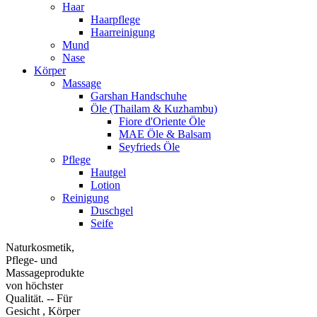
Haar
Haarpflege
Haarreinigung
Mund
Nase
Körper
Massage
Garshan Handschuhe
Öle (Thailam & Kuzhambu)
Fiore d'Oriente Öle
MAE Öle & Balsam
Seyfrieds Öle
Pflege
Hautgel
Lotion
Reinigung
Duschgel
Seife
Naturkosmetik,
Pflege- und
Massageprodukte
von höchster
Qualität. -- Für
Gesicht , Körper