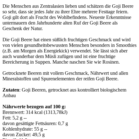
Die Menschen aus Zentralasien lieben und schätzen die Goji Beere
so sehr, dass sie jedes Jahr zu ihrer Ehre mehrere Festtage feiern.
Goji gilt dort als Frucht des Wohlbefindens. Neueste Erkenntnisse
untermauern den Jahrhunderte alten Ruf der Goji Beere als
Geschenk der Natur.
Die Goji Beere hat einen süßlich fruchtigen Geschmack und wird
von vielen gesundheitsbewussten Menschen besonders in Smoothies
(z.B. am Morgen als Energiekick) verwendet. Sie lässt sich aber
auch wunderbar dem Müsli zufügen und ist eine fruchtige
Bereicherung in Suppen. Manche naschen Sie wie Rosinen.
Getrocknete Beeren mit vollem Geschmack, Nährwert und allen
Mineralstoffen und Spurenelementen der reifen Goji Beere.
Zutaten
: Goji Beeren, getrocknet aus kontrolliert biologischem
Anbau
Nährwerte bezogen auf 100 g:
Brennwert: 314 kcal (1313,78kJ)
Fett: 5,2 g --
davon gesättigte Fettsäuren: 0,7 g
Kohlenhydrate: 55 g --
davon Zucker: 49,5 g