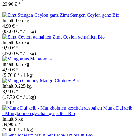
20,90 € *
Zimt Stangen Ceylon ganz
Bio
Inhalt
0.05 kg
4,90 € *
(98,00 € * / 1 kg)
Zimt Ceylon gemahlen
Bio
Inhalt
0.25 kg
9,90 € *
(39,60 € * / 1 kg)
Mangomus
Inhalt
0.85 kg
4,90 € *
(5,76 € * / 1 kg)
Mango Chutney
Bio
Inhalt
0.225 kg
3,99 € *
(17,73 € * / 1 kg)
TIPP!
Mung Dal gelb
- Mungbohnen geschält gespalten
Bio
Inhalt
5 kg
39,90 € *
(7,98 € * / 1 kg)
Senf schwarz braun
Bio