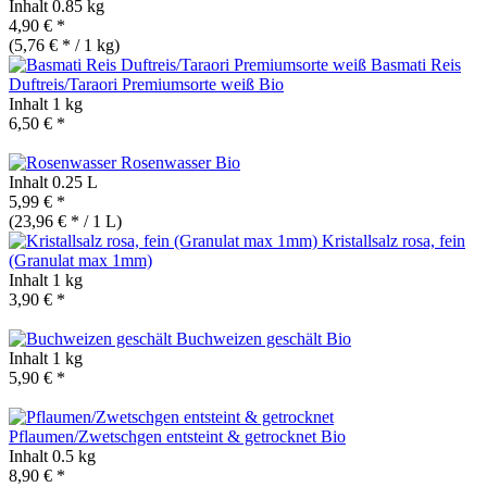
Inhalt
0.85 kg
4,90 € *
(5,76 € * / 1 kg)
Basmati Reis
Duftreis/Taraori Premiumsorte weiß
Bio
Inhalt
1 kg
6,50 € *
Rosenwasser
Bio
Inhalt
0.25 L
5,99 € *
(23,96 € * / 1 L)
Kristallsalz rosa, fein
(Granulat max 1mm)
Inhalt
1 kg
3,90 € *
Buchweizen geschält
Bio
Inhalt
1 kg
5,90 € *
Pflaumen/Zwetschgen entsteint & getrocknet
Bio
Inhalt
0.5 kg
8,90 € *