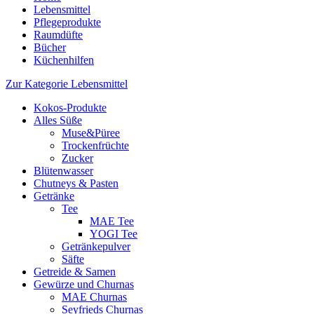
Lebensmittel
Pflegeprodukte
Raumdüfte
Bücher
Küchenhilfen
Zur Kategorie Lebensmittel
Kokos-Produkte
Alles Süße
Muse&Püree
Trockenfrüchte
Zucker
Blütenwasser
Chutneys & Pasten
Getränke
Tee
MAE Tee
YOGI Tee
Getränkepulver
Säfte
Getreide & Samen
Gewürze und Churnas
MAE Churnas
Seyfrieds Churnas