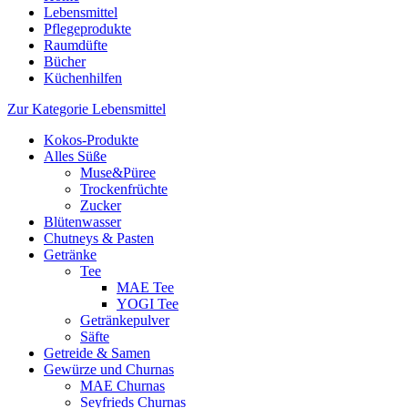
Lebensmittel
Pflegeprodukte
Raumdüfte
Bücher
Küchenhilfen
Zur Kategorie Lebensmittel
Kokos-Produkte
Alles Süße
Muse&Püree
Trockenfrüchte
Zucker
Blütenwasser
Chutneys & Pasten
Getränke
Tee
MAE Tee
YOGI Tee
Getränkepulver
Säfte
Getreide & Samen
Gewürze und Churnas
MAE Churnas
Seyfrieds Churnas