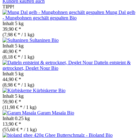
Kunden kauften auch
TIPP!
Mung Dal gelb
- Mungbohnen geschält gespalten
Bio
Inhalt
5 kg
39,90 € *
(7,98 € * / 1 kg)
Sultaninen
Bio
Inhalt
5 kg
40,90 € *
(8,18 € * / 1 kg)
Datteln entsteint &
getrocknet, Deglet Nour
Bio
Inhalt
5 kg
44,90 € *
(8,98 € * / 1 kg)
Kürbiskerne
Bio
Inhalt
5 kg
59,90 € *
(11,98 € * / 1 kg)
Garam Masala
Bio
Inhalt
0.25 kg
13,90 € *
(55,60 € * / 1 kg)
Ghee Butterschmalz - Bioland
Bio