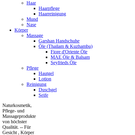
Haar
Haarpflege
Haarreinigung
Mund
Nase
Körper
Massage
Garshan Handschuhe
Öle (Thailam & Kuzhambu)
Fiore d'Oriente Öle
MAE Öle & Balsam
Seyfrieds Öle
Pflege
Hautgel
Lotion
Reinigung
Duschgel
Seife
Naturkosmetik,
Pflege- und
Massageprodukte
von höchster
Qualität. -- Für
Gesicht , Körper