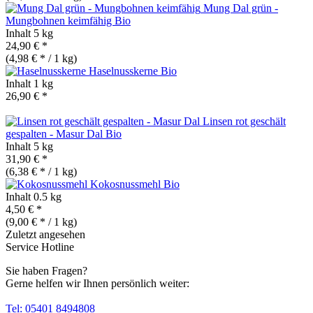
Mung Dal grün -
Mungbohnen keimfähig
Bio
Inhalt
5 kg
24,90 € *
(4,98 € * / 1 kg)
Haselnusskerne
Bio
Inhalt
1 kg
26,90 € *
Linsen rot geschält
gespalten - Masur Dal
Bio
Inhalt
5 kg
31,90 € *
(6,38 € * / 1 kg)
Kokosnussmehl
Bio
Inhalt
0.5 kg
4,50 € *
(9,00 € * / 1 kg)
Zuletzt angesehen
Service Hotline
Sie haben Fragen?
Gerne helfen wir Ihnen persönlich weiter:
Tel: 05401 8494808