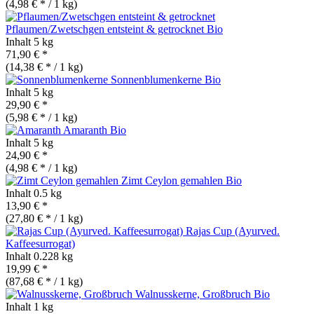
(4,98 € * / 1 kg)
Pflaumen/Zwetschgen entsteint & getrocknet
Bio
Inhalt
5 kg
71,90 € *
(14,38 € * / 1 kg)
Sonnenblumenkerne
Bio
Inhalt
5 kg
29,90 € *
(5,98 € * / 1 kg)
Amaranth
Bio
Inhalt
5 kg
24,90 € *
(4,98 € * / 1 kg)
Zimt Ceylon gemahlen
Bio
Inhalt
0.5 kg
13,90 € *
(27,80 € * / 1 kg)
Rajas Cup (Ayurved.
Kaffeesurrogat)
Inhalt
0.228 kg
19,99 € *
(87,68 € * / 1 kg)
Walnusskerne, Großbruch
Bio
Inhalt
1 kg