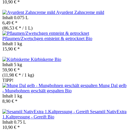
10,90 € *
Ayurdent Zahncreme mild
Inhalt
0.075 L
6,49 € *
(86,53 € * / 1 L)
Pflaumen/Zwetschgen entsteint & getrocknet
Bio
Inhalt
1 kg
15,90 € *
Kürbiskerne
Bio
Inhalt
5 kg
59,90 € *
(11,98 € * / 1 kg)
TIPP!
Mung Dal gelb
- Mungbohnen geschält gespalten
Bio
Inhalt
1 kg
8,90 € *
Sesamöl NativExtra
1.Kaltpressung - Gereift
Bio
Inhalt
0.75 L
10,90 € *