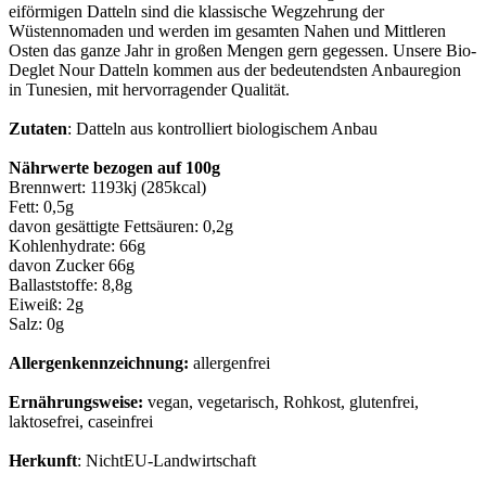
eiförmigen Datteln sind die klassische Wegzehrung der
Wüstennomaden und werden im gesamten Nahen und Mittleren
Osten das ganze Jahr in großen Mengen gern gegessen.
Unsere Bio-
Deglet Nour
Datteln kommen aus der bedeutendsten Anbauregion
in Tunesien, mit hervorragender Qualität.
Zutaten
: Datteln aus kontrolliert biologischem Anbau
Nährwerte bezogen auf 100g
Brennwert: 1193kj (285kcal)
Fett: 0,5g
davon gesättigte Fettsäuren: 0,2g
Kohlenhydrate: 66g
davon Zucker 66g
Ballaststoffe: 8,8g
Eiweiß: 2g
Salz: 0g
Allergenkennzeichnung:
allergenfrei
Ernährungsweise:
vegan, vegetarisch, Rohkost, glutenfrei,
laktosefrei, caseinfrei
Herkunft
: NichtEU-Landwirtschaft