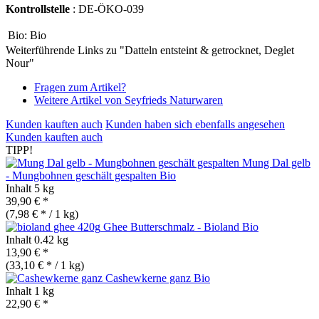
Kontrollstelle
: DE-ÖKO-039
Bio:
Bio
Weiterführende Links zu "Datteln entsteint & getrocknet, Deglet
Nour"
Fragen zum Artikel?
Weitere Artikel von Seyfrieds Naturwaren
Kunden kauften auch
Kunden haben sich ebenfalls angesehen
Kunden kauften auch
TIPP!
Mung Dal gelb
- Mungbohnen geschält gespalten
Bio
Inhalt
5 kg
39,90 € *
(7,98 € * / 1 kg)
Ghee Butterschmalz - Bioland
Bio
Inhalt
0.42 kg
13,90 € *
(33,10 € * / 1 kg)
Cashewkerne ganz
Bio
Inhalt
1 kg
22,90 € *