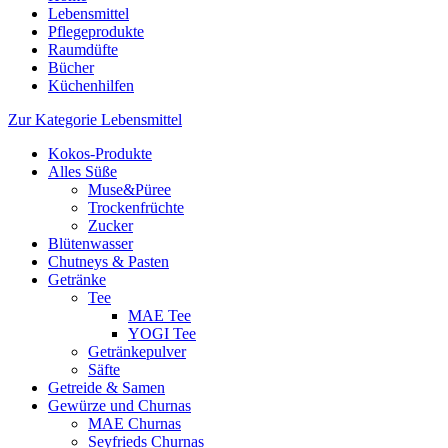
Lebensmittel
Pflegeprodukte
Raumdüfte
Bücher
Küchenhilfen
Zur Kategorie Lebensmittel
Kokos-Produkte
Alles Süße
Muse&Püree
Trockenfrüchte
Zucker
Blütenwasser
Chutneys & Pasten
Getränke
Tee
MAE Tee
YOGI Tee
Getränkepulver
Säfte
Getreide & Samen
Gewürze und Churnas
MAE Churnas
Seyfrieds Churnas