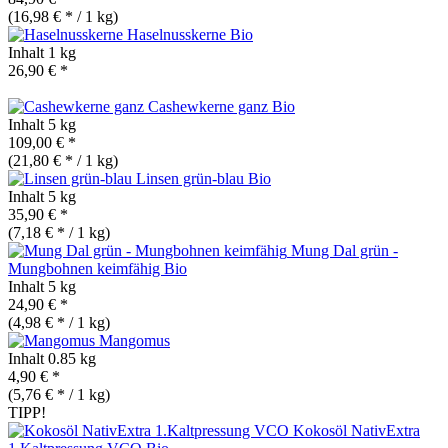
(16,98 € * / 1 kg)
Haselnusskerne
Bio
Inhalt
1 kg
26,90 € *
Cashewkerne ganz
Bio
Inhalt
5 kg
109,00 € *
(21,80 € * / 1 kg)
Linsen grün-blau
Bio
Inhalt
5 kg
35,90 € *
(7,18 € * / 1 kg)
Mung Dal grün -
Mungbohnen keimfähig
Bio
Inhalt
5 kg
24,90 € *
(4,98 € * / 1 kg)
Mangomus
Inhalt
0.85 kg
4,90 € *
(5,76 € * / 1 kg)
TIPP!
Kokosöl NativExtra