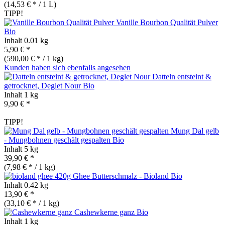
(14,53 € * / 1 L)
TIPP!
Vanille Bourbon Qualität Pulver
Bio
Inhalt
0.01 kg
5,90 € *
(590,00 € * / 1 kg)
Kunden haben sich ebenfalls angesehen
Datteln entsteint &
getrocknet, Deglet Nour
Bio
Inhalt
1 kg
9,90 € *
TIPP!
Mung Dal gelb
- Mungbohnen geschält gespalten
Bio
Inhalt
5 kg
39,90 € *
(7,98 € * / 1 kg)
Ghee Butterschmalz - Bioland
Bio
Inhalt
0.42 kg
13,90 € *
(33,10 € * / 1 kg)
Cashewkerne ganz
Bio
Inhalt
1 kg