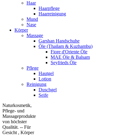
Haar
Haarpflege
Haarreinigung
Mund
Nase
Körper
Massage
Garshan Handschuhe
Öle (Thailam & Kuzhambu)
Fiore d'Oriente Öle
MAE Öle & Balsam
Seyfrieds Öle
Pflege
Hautgel
Lotion
Reinigung
Duschgel
Seife
Naturkosmetik,
Pflege- und
Massageprodukte
von höchster
Qualität. -- Für
Gesicht , Körper