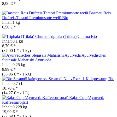
8,90 € *
Basmati Reis
Duftreis/Taraori Premiumsorte weiß
Bio
Inhalt
1 kg
6,50 € *
Triphala (Trifala) Churna
Bio
Inhalt
0.1 kg
8,70 € *
(87,00 € * / 1 kg)
Ayurvedisches
Steinsalz Maharishi Ayurveda
Inhalt
0.25 kg
8,99 € *
(35,96 € * / 1 kg)
Sesamöl NativExtra 1.Kaltpressung
Bio
Inhalt
0.75 L
10,70 € *
(14,27 € * / 1 L)
Rajas Cup (Ayurved.
Kaffeesurrogat)
Inhalt
0.228 kg
19,99 € *
(87,68 € * / 1 kg)