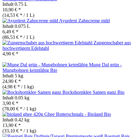
Inhalt
0.75 L
10,90 € *
(14,53 € * / 1 L)
Ayurdent Zahncreme mild
Inhalt
0.075 L
6,49 € *
(86,53 € * / 1 L)
Zungenschaber aus
hochwertigem Edelstahl
4,90 € *
Mung Dal grün -
Mungbohnen keimfähig
Bio
Inhalt
5 kg
24,90 € *
(4,98 € * / 1 kg)
Bockshornklee Samen ganz
Bio
Inhalt
0.05 kg
3,90 € *
(78,00 € * / 1 kg)
Ghee Butterschmalz - Bioland
Bio
Inhalt
0.42 kg
13,90 € *
(33,10 € * / 1 kg)
Basmati Reis