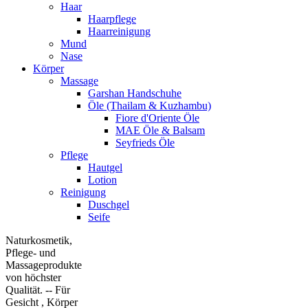
Haar
Haarpflege
Haarreinigung
Mund
Nase
Körper
Massage
Garshan Handschuhe
Öle (Thailam & Kuzhambu)
Fiore d'Oriente Öle
MAE Öle & Balsam
Seyfrieds Öle
Pflege
Hautgel
Lotion
Reinigung
Duschgel
Seife
Naturkosmetik,
Pflege- und
Massageprodukte
von höchster
Qualität. -- Für
Gesicht , Körper