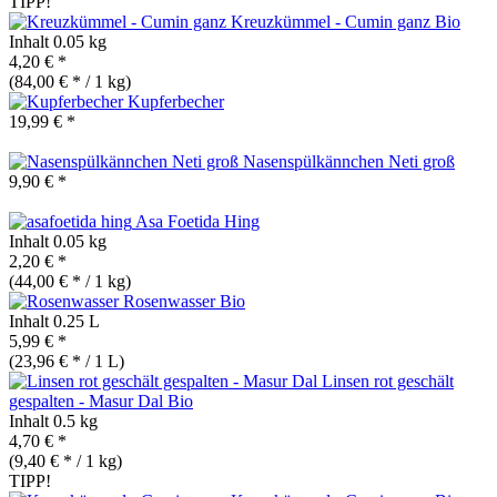
TIPP!
Kreuzkümmel - Cumin ganz
Bio
Inhalt
0.05 kg
4,20 € *
(84,00 € * / 1 kg)
Kupferbecher
19,99 € *
Nasenspülkännchen Neti groß
9,90 € *
Asa Foetida Hing
Inhalt
0.05 kg
2,20 € *
(44,00 € * / 1 kg)
Rosenwasser
Bio
Inhalt
0.25 L
5,99 € *
(23,96 € * / 1 L)
Linsen rot geschält
gespalten - Masur Dal
Bio
Inhalt
0.5 kg
4,70 € *
(9,40 € * / 1 kg)
TIPP!