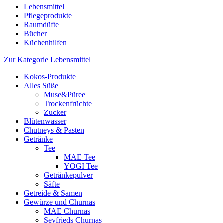
Lebensmittel
Pflegeprodukte
Raumdüfte
Bücher
Küchenhilfen
Zur Kategorie Lebensmittel
Kokos-Produkte
Alles Süße
Muse&Püree
Trockenfrüchte
Zucker
Blütenwasser
Chutneys & Pasten
Getränke
Tee
MAE Tee
YOGI Tee
Getränkepulver
Säfte
Getreide & Samen
Gewürze und Churnas
MAE Churnas
Seyfrieds Churnas