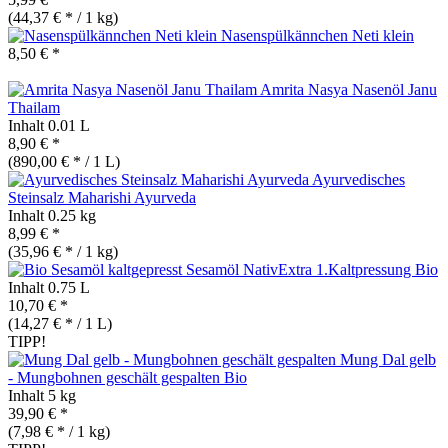
(44,37 € * / 1 kg)
Nasenspülkännchen Neti klein
8,50 € *
Amrita Nasya Nasenöl Janu
Thailam
Inhalt
0.01 L
8,90 € *
(890,00 € * / 1 L)
Ayurvedisches
Steinsalz Maharishi Ayurveda
Inhalt
0.25 kg
8,99 € *
(35,96 € * / 1 kg)
Sesamöl NativExtra 1.Kaltpressung
Bio
Inhalt
0.75 L
10,70 € *
(14,27 € * / 1 L)
TIPP!
Mung Dal gelb
- Mungbohnen geschält gespalten
Bio
Inhalt
5 kg
39,90 € *
(7,98 € * / 1 kg)