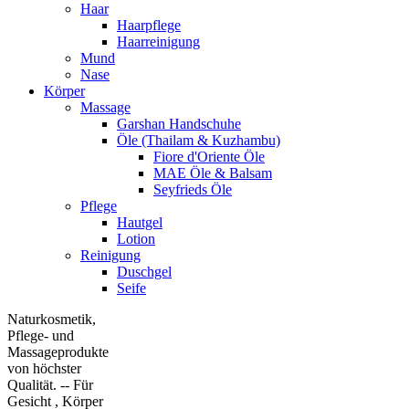
Haar
Haarpflege
Haarreinigung
Mund
Nase
Körper
Massage
Garshan Handschuhe
Öle (Thailam & Kuzhambu)
Fiore d'Oriente Öle
MAE Öle & Balsam
Seyfrieds Öle
Pflege
Hautgel
Lotion
Reinigung
Duschgel
Seife
Naturkosmetik,
Pflege- und
Massageprodukte
von höchster
Qualität. -- Für
Gesicht , Körper