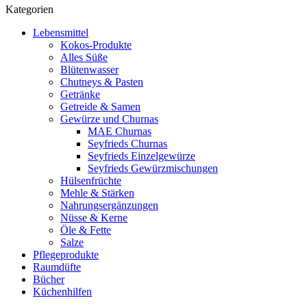
Kategorien
Lebensmittel
Kokos-Produkte
Alles Süße
Blütenwasser
Chutneys & Pasten
Getränke
Getreide & Samen
Gewürze und Churnas
MAE Churnas
Seyfrieds Churnas
Seyfrieds Einzelgewürze
Seyfrieds Gewürzmischungen
Hülsenfrüchte
Mehle & Stärken
Nahrungsergänzungen
Nüsse & Kerne
Öle & Fette
Salze
Pflegeprodukte
Raumdüfte
Bücher
Küchenhilfen