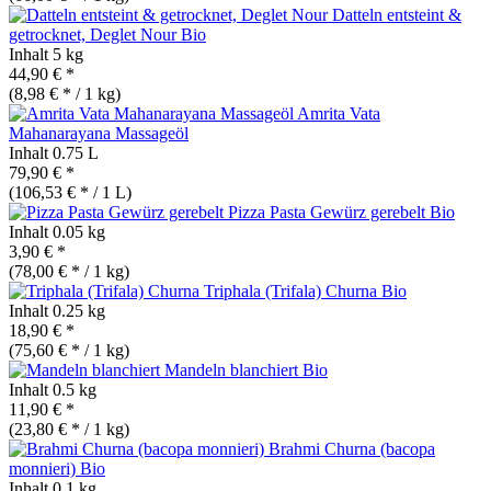
Datteln entsteint &
getrocknet, Deglet Nour
Bio
Inhalt
5 kg
44,90 € *
(8,98 € * / 1 kg)
Amrita Vata
Mahanarayana Massageöl
Inhalt
0.75 L
79,90 € *
(106,53 € * / 1 L)
Pizza Pasta Gewürz gerebelt
Bio
Inhalt
0.05 kg
3,90 € *
(78,00 € * / 1 kg)
Triphala (Trifala) Churna
Bio
Inhalt
0.25 kg
18,90 € *
(75,60 € * / 1 kg)
Mandeln blanchiert
Bio
Inhalt
0.5 kg
11,90 € *
(23,80 € * / 1 kg)
Brahmi Churna (bacopa
monnieri)
Bio
Inhalt
0.1 kg