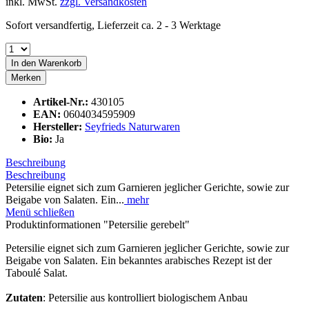
inkl. MwSt.
zzgl. Versandkosten
Sofort versandfertig, Lieferzeit ca. 2 - 3 Werktage
In den
Warenkorb
Merken
Artikel-Nr.:
430105
EAN:
0604034595909
Hersteller:
Seyfrieds Naturwaren
Bio:
Ja
Beschreibung
Beschreibung
Petersilie eignet sich zum Garnieren jeglicher Gerichte, sowie zur
Beigabe von Salaten. Ein...
mehr
Menü schließen
Produktinformationen "Petersilie gerebelt"
Petersilie eignet sich zum Garnieren jeglicher Gerichte, sowie zur
Beigabe von Salaten. Ein bekanntes arabisches Rezept ist der
Taboulé Salat.
Zutaten
: Petersilie aus kontrolliert biologischem Anbau