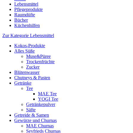
Lebensmittel
Pflegeprodukte
Raumdüfte
Bücher
Küchenhilfen
Zur Kategorie Lebensmittel
Kokos-Produkte
Alles Süße
Muse&Püree
Trockenfrüchte
Zucker
Blütenwasser
Chutneys & Pasten
Getränke
Tee
MAE Tee
YOGI Tee
Getränkepulver
Säfte
Getreide & Samen
Gewürze und Churnas
MAE Churnas
Seyfrieds Churnas