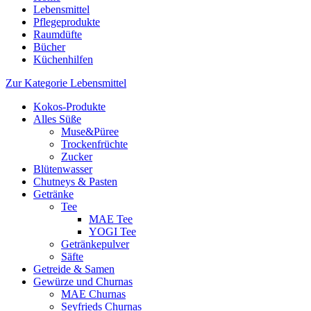
Lebensmittel
Pflegeprodukte
Raumdüfte
Bücher
Küchenhilfen
Zur Kategorie Lebensmittel
Kokos-Produkte
Alles Süße
Muse&Püree
Trockenfrüchte
Zucker
Blütenwasser
Chutneys & Pasten
Getränke
Tee
MAE Tee
YOGI Tee
Getränkepulver
Säfte
Getreide & Samen
Gewürze und Churnas
MAE Churnas
Seyfrieds Churnas