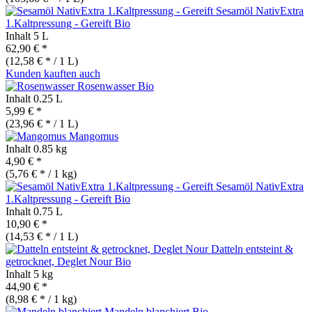
Sesamöl NativExtra
1.Kaltpressung - Gereift
Bio
Inhalt
5 L
62,90 € *
(12,58 € * / 1 L)
Kunden kauften auch
Rosenwasser
Bio
Inhalt
0.25 L
5,99 € *
(23,96 € * / 1 L)
Mangomus
Inhalt
0.85 kg
4,90 € *
(5,76 € * / 1 kg)
Sesamöl NativExtra
1.Kaltpressung - Gereift
Bio
Inhalt
0.75 L
10,90 € *
(14,53 € * / 1 L)
Datteln entsteint &
getrocknet, Deglet Nour
Bio
Inhalt
5 kg
44,90 € *
(8,98 € * / 1 kg)
Mandeln blanchiert
Bio