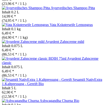
(23,96 € * / 1 L)
Ayurvedisches Shampoo Pitta
Inhalt
0.2 L
14,99 € *
(74,95 € * / 1 L)
Vata Kräuterseife Lemongras
Inhalt
0.1 kg
6,49 € *
(64,90 € * / 1 kg)
Ayurdent Zahncreme mild
Inhalt
0.075 L
6,49 € *
(86,53 € * / 1 L)
Ayurdent Zahncreme
classic
Inhalt
0.075 L
6,49 € *
(86,53 € * / 1 L)
Sesamöl NativExtra
1.Kaltpressung - Gereift
Bio
Inhalt
5 L
62,90 € *
(12,58 € * / 1 L)
Ashwagandha Churna
Bio
Inhalt
0.1 kg