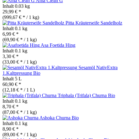
Ama Clean G
Inhalt
0.03 kg
29,99 € *
(999,67 € * / 1 kg)
Pitta Kräuterseife Sandelholz
Inhalt
0.1 kg
6,99 € *
(69,90 € * / 1 kg)
Asa Foetida Hing
Inhalt
0.1 kg
3,30 € *
(33,00 € * / 1 kg)
Sesamöl NativExtra
1.Kaltpressung
Bio
Inhalt
5 L
60,90 € *
(12,18 € * / 1 L)
Triphala (Trifala) Churna
Bio
Inhalt
0.1 kg
8,70 € *
(87,00 € * / 1 kg)
Ashoka Churna
Bio
Inhalt
0.1 kg
8,90 € *
(89,00 € * / 1 kg)