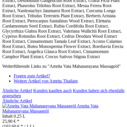
Extract, Desmodium Gangeticum Root Extract, Uraria Picta Plant
Extract, Phaseolus Trilobus Root Extract, Mesua Ferrea Root
Extract, Nardostachys Jatamansi Root Extract, Curcuma Longa
Root Extract, Tribulus Terrestris Plant Extract, Berberis Aristata
Root Extract, Pterocarpus Santalinus Wood Extract, Elettaria
Cardamomum Seed Extract, Rubia Cordifolia Root Extract,
Glycyrrhiza Glabra Root Extract, Valeriana Wallichii Root Extract,
Cyperus Rotundus Root Extract, Cedrus Deodara Wood Extract
Root Extract, Cinnamomum Tamala Leaf Extract, Acorus Calamus
Root Extract, Butea Monosperma Flower Extract, Boerhavia Erecta
Root Extract, Angelica Glauca Root Extract, Cinnamomum
Camphor Plant Extract, Crocus Sativus Stigma Extract
Weiterführende Links zu "Amrita Vata Mahanarayana Massageöl"
Fragen zum Artikel?
Weitere Artikel von Amrita Thailam
Ähnliche Artikel
Kunden kauften auch
Kunden haben sich ebenfalls
angesehen
Ähnliche Artikel
Amrita Vata
Mahanarayana Massageöl
Inhalt
0.25 L
25,90 € *
(103,60 € * / 1 L)