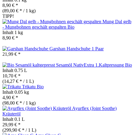
8,90 € *
(89,00 € * / 1 kg)
TIPP!
Mung Dal gelb
- Mungbohnen geschält gespalten
Bio
Inhalt
1 kg
8,90 € *
Garshan Handschuhe 1 Paar
21,99 € *
Sesamöl NativExtra 1.Kaltpressung
Bio
Inhalt
0.75 L
10,70 € *
(14,27 € * / 1 L)
Trikatu
Bio
Inhalt
0.05 kg
4,90 € *
(98,00 € * / 1 kg)
Ayurflex (Joint Soothe)
Kräuteröl
Inhalt
0.1 L
29,99 € *
(299,90 € * / 1 L)