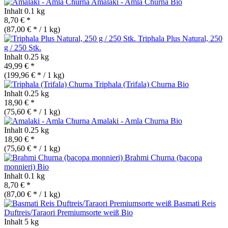
Amalaki - Amla Churna
Bio
Inhalt
0.1 kg
8,70 € *
(87,00 € * / 1 kg)
Triphala Plus Natural, 250
g / 250 Stk.
Inhalt
0.25 kg
49,99 € *
(199,96 € * / 1 kg)
Triphala (Trifala) Churna
Bio
Inhalt
0.25 kg
18,90 € *
(75,60 € * / 1 kg)
Amalaki - Amla Churna
Bio
Inhalt
0.25 kg
18,90 € *
(75,60 € * / 1 kg)
Brahmi Churna (bacopa
monnieri)
Bio
Inhalt
0.1 kg
8,70 € *
(87,00 € * / 1 kg)
Basmati Reis
Duftreis/Taraori Premiumsorte weiß
Bio
Inhalt
5 kg