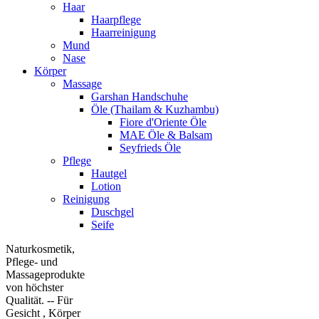
Haar
Haarpflege
Haarreinigung
Mund
Nase
Körper
Massage
Garshan Handschuhe
Öle (Thailam & Kuzhambu)
Fiore d'Oriente Öle
MAE Öle & Balsam
Seyfrieds Öle
Pflege
Hautgel
Lotion
Reinigung
Duschgel
Seife
Naturkosmetik,
Pflege- und
Massageprodukte
von höchster
Qualität. -- Für
Gesicht , Körper