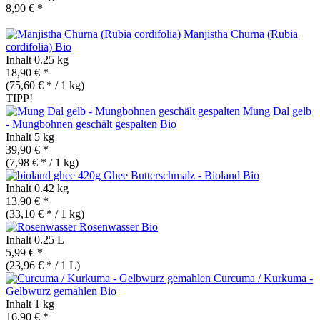
8,90 € *
Manjistha Churna (Rubia
cordifolia)
Bio
Inhalt
0.25 kg
18,90 € *
(75,60 € * / 1 kg)
TIPP!
Mung Dal gelb
- Mungbohnen geschält gespalten
Bio
Inhalt
5 kg
39,90 € *
(7,98 € * / 1 kg)
Ghee Butterschmalz - Bioland
Bio
Inhalt
0.42 kg
13,90 € *
(33,10 € * / 1 kg)
Rosenwasser
Bio
Inhalt
0.25 L
5,99 € *
(23,96 € * / 1 L)
Curcuma / Kurkuma -
Gelbwurz gemahlen
Bio
Inhalt
1 kg
16,90 € *