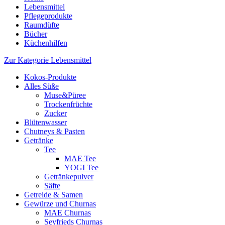
Lebensmittel
Pflegeprodukte
Raumdüfte
Bücher
Küchenhilfen
Zur Kategorie Lebensmittel
Kokos-Produkte
Alles Süße
Muse&Püree
Trockenfrüchte
Zucker
Blütenwasser
Chutneys & Pasten
Getränke
Tee
MAE Tee
YOGI Tee
Getränkepulver
Säfte
Getreide & Samen
Gewürze und Churnas
MAE Churnas
Seyfrieds Churnas