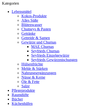
Kategorien
Lebensmittel
Kokos-Produkte
Alles Süße
Blütenwasser
Chutneys & Pasten
Getränke
Getreide & Samen
Gewürze und Churnas
MAE Churnas
Seyfrieds Churnas
Seyfrieds Einzelgewürze
Seyfrieds Gewürzmischungen
Hülsenfrüchte
Mehle & Stärken
Nahrungsergänzungen
Nüsse & Kerne
Öle & Fette
Salze
Pflegeprodukte
Raumdüfte
Bücher
Küchenhilfen