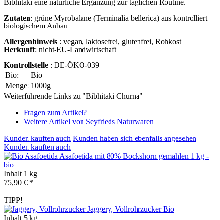
Bibhitaki eine natürliche Ergänzung zur täglichen Routine.
Zutaten
: grüne Myrobalane (Terminalia bellerica) aus kontrolliert
biologischem Anbau
Allergenhinweis
: vegan, laktosefrei, glutenfrei, Rohkost
Herkunft
: nicht-EU-Landwirtschaft
Kontrollstelle
: DE-ÖKO-039
Bio:
Bio
Menge:
1000g
Weiterführende Links zu "Bibhitaki Churna"
Fragen zum Artikel?
Weitere Artikel von Seyfrieds Naturwaren
Kunden kauften auch
Kunden haben sich ebenfalls angesehen
Kunden kauften auch
Asafoetida mit 80% Bockshorn gemahlen 1 kg -
bio
Inhalt
1 kg
75,90 € *
TIPP!
Jaggery, Vollrohrzucker
Bio
Inhalt
5 kg