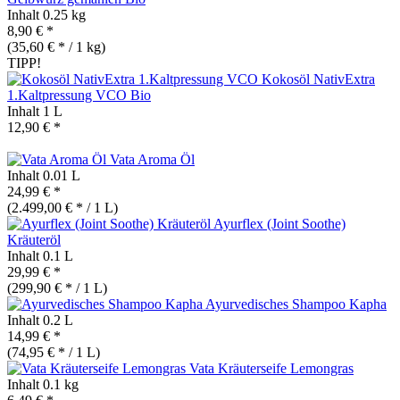
Inhalt
0.25 kg
8,90 € *
(35,60 € * / 1 kg)
TIPP!
Kokosöl NativExtra
1.Kaltpressung VCO
Bio
Inhalt
1 L
12,90 € *
Vata Aroma Öl
Inhalt
0.01 L
24,99 € *
(2.499,00 € * / 1 L)
Ayurflex (Joint Soothe)
Kräuteröl
Inhalt
0.1 L
29,99 € *
(299,90 € * / 1 L)
Ayurvedisches Shampoo Kapha
Inhalt
0.2 L
14,99 € *
(74,95 € * / 1 L)
Vata Kräuterseife Lemongras
Inhalt
0.1 kg