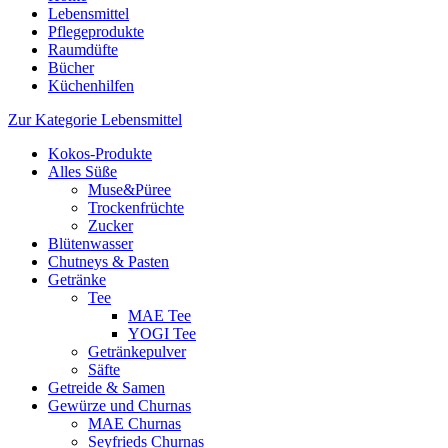
Lebensmittel
Pflegeprodukte
Raumdüfte
Bücher
Küchenhilfen
Zur Kategorie Lebensmittel
Kokos-Produkte
Alles Süße
Muse&Püree
Trockenfrüchte
Zucker
Blütenwasser
Chutneys & Pasten
Getränke
Tee
MAE Tee
YOGI Tee
Getränkepulver
Säfte
Getreide & Samen
Gewürze und Churnas
MAE Churnas
Seyfrieds Churnas