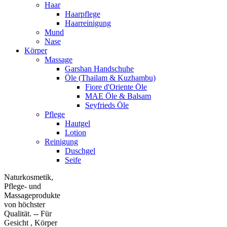
Haar
Haarpflege
Haarreinigung
Mund
Nase
Körper
Massage
Garshan Handschuhe
Öle (Thailam & Kuzhambu)
Fiore d'Oriente Öle
MAE Öle & Balsam
Seyfrieds Öle
Pflege
Hautgel
Lotion
Reinigung
Duschgel
Seife
Naturkosmetik,
Pflege- und
Massageprodukte
von höchster
Qualität. -- Für
Gesicht , Körper