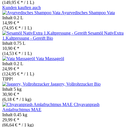
(149,95 € * / 1 L)
Kunden kauften auch
Ayurvedisches Shampoo Vata
Inhalt
0.2 L
14,99 € *
(74,95 € * / 1 L)
Sesamöl NativExtra
1.Kaltpressung - Gereift
Bio
Inhalt
0.75 L
10,90 € *
(14,53 € * / 1 L)
Vata Massageöl
Inhalt
0.2 L
24,99 € *
(124,95 € * / 1 L)
TIPP!
Jaggery, Vollrohrzucker
Bio
Inhalt
5 kg
30,90 € *
(6,18 € * / 1 kg)
Chyavanprash
Amlafruchtmus MAE
Inhalt
0.45 kg
29,99 € *
(66,64 € * / 1 kg)