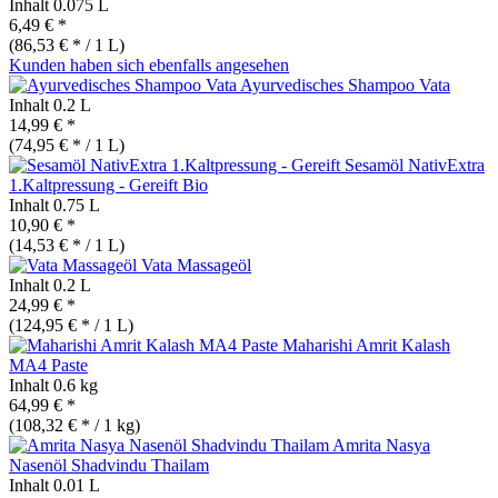
Inhalt
0.075 L
6,49 € *
(86,53 € * / 1 L)
Kunden haben sich ebenfalls angesehen
Ayurvedisches Shampoo Vata
Inhalt
0.2 L
14,99 € *
(74,95 € * / 1 L)
Sesamöl NativExtra
1.Kaltpressung - Gereift
Bio
Inhalt
0.75 L
10,90 € *
(14,53 € * / 1 L)
Vata Massageöl
Inhalt
0.2 L
24,99 € *
(124,95 € * / 1 L)
Maharishi Amrit Kalash
MA4 Paste
Inhalt
0.6 kg
64,99 € *
(108,32 € * / 1 kg)
Amrita Nasya
Nasenöl Shadvindu Thailam
Inhalt
0.01 L