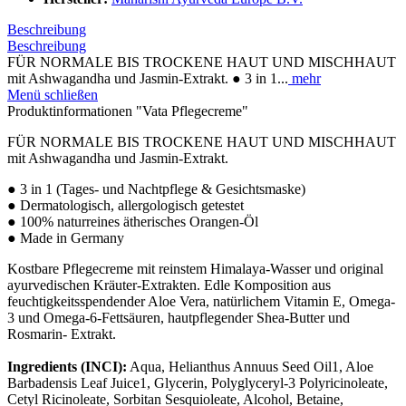
Beschreibung
Beschreibung
FÜR NORMALE BIS TROCKENE HAUT UND MISCHHAUT
mit Ashwagandha und Jasmin-Extrakt. ● 3 in 1...
mehr
Menü schließen
Produktinformationen "Vata Pflegecreme"
FÜR NORMALE BIS TROCKENE HAUT UND MISCHHAUT
mit Ashwagandha und Jasmin-Extrakt.
● 3 in 1 (Tages- und Nachtpflege & Gesichtsmaske)
● Dermatologisch, allergologisch getestet
● 100% naturreines ätherisches Orangen-Öl
● Made in Germany
Kostbare Pflegecreme mit reinstem Himalaya-Wasser und original
ayurvedischen Kräuter-Extrakten. Edle Komposition aus
feuchtigkeitsspendender Aloe Vera, natürlichem Vitamin E, Omega-
3 und Omega-6-Fettsäuren, hautpflegender Shea-Butter und
Rosmarin- Extrakt.
Ingredients (INCI):
Aqua, Helianthus Annuus Seed Oil1, Aloe
Barbadensis Leaf Juice1, Glycerin, Polyglyceryl-3 Polyricinoleate,
Cetyl Ricinoleate, Sorbitan Sesquioleate, Alcohol, Betaine,