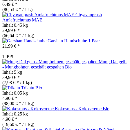
6,49 € *
(86,53 € * / 1 L)
Chyavanprash
Amlafruchtmus MAE
Inhalt
0.45 kg
29,99 € *
(66,64 € * / 1 kg)
Garshan Handschuhe 1 Paar
21,99 € *
TIPP!
Mung Dal gelb
- Mungbohnen geschält gespalten
Bio
Inhalt
5 kg
39,90 € *
(7,98 € * / 1 kg)
Trikatu
Bio
Inhalt
0.05 kg
4,90 € *
(98,00 € * / 1 kg)
Kokosmus - Kokoscreme
Bio
Inhalt
0.25 kg
4,90 € *
(19,60 € * / 1 kg)
Rasayana für Haare & Nägel