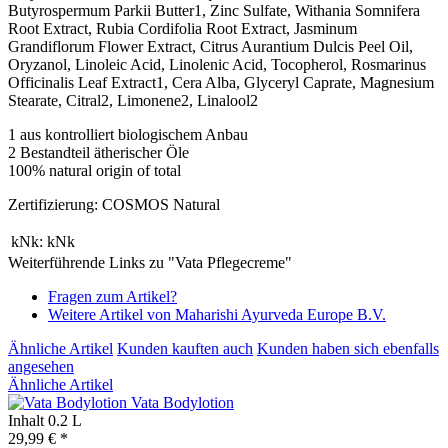
Butyrospermum Parkii Butter1, Zinc Sulfate, Withania Somnifera
Root Extract, Rubia Cordifolia Root Extract, Jasminum
Grandiflorum Flower Extract, Citrus Aurantium Dulcis Peel Oil,
Oryzanol, Linoleic Acid, Linolenic Acid, Tocopherol, Rosmarinus
Officinalis Leaf Extract1, Cera Alba, Glyceryl Caprate, Magnesium
Stearate, Citral2, Limonene2, Linalool2
1 aus kontrolliert biologischem Anbau
2 Bestandteil ätherischer Öle
100% natural origin of total
Zertifizierung: COSMOS Natural
kNk:
kNk
Weiterführende Links zu "Vata Pflegecreme"
Fragen zum Artikel?
Weitere Artikel von Maharishi Ayurveda Europe B.V.
Ähnliche Artikel
Kunden kauften auch
Kunden haben sich ebenfalls
angesehen
Ähnliche Artikel
Vata Bodylotion
Inhalt
0.2 L
29,99 € *