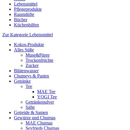
Lebensmittel
Pflegeprodukte
Raumdüfte
Bücher
Küchenhilfen
Zur Kategorie Lebensmittel
Kokos-Produkte
Alles Süße
Muse&Püree
Trockenfrüchte
Zucker
Blütenwasser
Chutneys & Pasten
Getränke
Tee
MAE Tee
YOGI Tee
Getränkepulver
Säfte
Getreide & Samen
Gewürze und Churnas
MAE Churnas
Seyfrieds Churnas