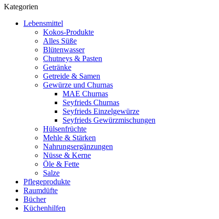
Kategorien
Lebensmittel
Kokos-Produkte
Alles Süße
Blütenwasser
Chutneys & Pasten
Getränke
Getreide & Samen
Gewürze und Churnas
MAE Churnas
Seyfrieds Churnas
Seyfrieds Einzelgewürze
Seyfrieds Gewürzmischungen
Hülsenfrüchte
Mehle & Stärken
Nahrungsergänzungen
Nüsse & Kerne
Öle & Fette
Salze
Pflegeprodukte
Raumdüfte
Bücher
Küchenhilfen