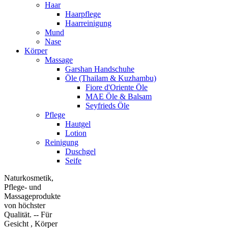
Haar
Haarpflege
Haarreinigung
Mund
Nase
Körper
Massage
Garshan Handschuhe
Öle (Thailam & Kuzhambu)
Fiore d'Oriente Öle
MAE Öle & Balsam
Seyfrieds Öle
Pflege
Hautgel
Lotion
Reinigung
Duschgel
Seife
Naturkosmetik,
Pflege- und
Massageprodukte
von höchster
Qualität. -- Für
Gesicht , Körper