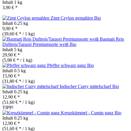
Inhalt
1 kg
3,90 € *
Zimt Ceylon gemahlen
Bio
Inhalt
0.25 kg
9,90 € *
(39,60 € * / 1 kg)
Basmati Reis
Duftreis/Taraori Premiumsorte weiß
Bio
Inhalt
5 kg
29,90 € *
(5,98 € * / 1 kg)
Pfeffer schwarz ganz
Bio
Inhalt
0.5 kg
15,90 € *
(31,80 € * / 1 kg)
Indischer Curry mittelscharf
Bio
Inhalt
0.25 kg
12,90 € *
(51,60 € * / 1 kg)
TIPP!
Kreuzkümmel - Cumin ganz
Bio
Inhalt
0.25 kg
12,90 € *
(51,60 € * / 1 kg)