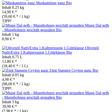
Muskatnüsse ganz
Bio
Inhalt
0.25 kg
14,90 € *
(59,60 € * / 1 kg)
TIPP!
Mung Dal gelb
- Mungbohnen geschält gespalten
Bio
Inhalt
1 kg
8,90 € *
Olivenöl
NativExtra 1.Kaltpressung 1.Güteklasse
Bio
Inhalt
0.75 L
13,80 € *
(18,40 € * / 1 L)
Zimt Stangen Ceylon ganz
Bio
Inhalt
0.05 kg
4,90 € *
(98,00 € * / 1 kg)
TIPP!
Mung Dal gelb
- Mungbohnen geschält gespalten
Bio
Inhalt
5 kg
39,90 € *
(7,98 € * / 1 kg)