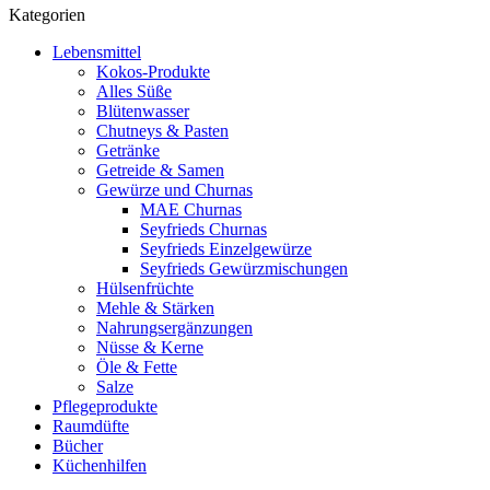
Kategorien
Lebensmittel
Kokos-Produkte
Alles Süße
Blütenwasser
Chutneys & Pasten
Getränke
Getreide & Samen
Gewürze und Churnas
MAE Churnas
Seyfrieds Churnas
Seyfrieds Einzelgewürze
Seyfrieds Gewürzmischungen
Hülsenfrüchte
Mehle & Stärken
Nahrungsergänzungen
Nüsse & Kerne
Öle & Fette
Salze
Pflegeprodukte
Raumdüfte
Bücher
Küchenhilfen