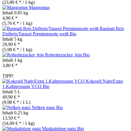
(23,80 € * / 1 kg)
Mangomus
Inhalt
0.85 kg
4,90 € *
(5,76 € * / 1 kg)
Basmati Reis
Duftreis/Taraori Premiumsorte weiß
Bio
Inhalt
5 kg
29,90 € *
(5,98 € * / 1 kg)
Rohrohrzucker, fein
Bio
Inhalt
1 kg
3,80 € *
TIPP!
Kokosöl NativExtra
1.Kaltpressung VCO
Bio
Inhalt
5 L
49,90 € *
(9,98 € * / 1 L)
Nelken ganz
Bio
Inhalt
0.25 kg
13,50 € *
(54,00 € * / 1 kg)
Muskatnüsse ganz
Bio