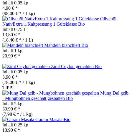
Inhalt
0.05 kg
4,90 € *
(98,00 € * / 1 kg)
Olivenöl
NativExtra 1.Kaltpressung 1.Güteklasse
Bio
Inhalt
0.75 L
13,80 € *
(18,40 € * / 1 L)
Mandeln blanchiert
Bio
Inhalt
1 kg
20,90 € *
Zimt Ceylon gemahlen
Bio
Inhalt
0.05 kg
3,90 € *
(78,00 € * / 1 kg)
TIPP!
Mung Dal gelb
- Mungbohnen geschält gespalten
Bio
Inhalt
5 kg
39,90 € *
(7,98 € * / 1 kg)
Garam Masala
Bio
Inhalt
0.25 kg
13,90 € *