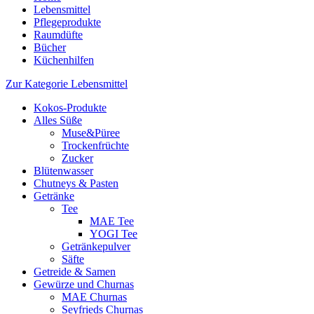
Lebensmittel
Pflegeprodukte
Raumdüfte
Bücher
Küchenhilfen
Zur Kategorie Lebensmittel
Kokos-Produkte
Alles Süße
Muse&Püree
Trockenfrüchte
Zucker
Blütenwasser
Chutneys & Pasten
Getränke
Tee
MAE Tee
YOGI Tee
Getränkepulver
Säfte
Getreide & Samen
Gewürze und Churnas
MAE Churnas
Seyfrieds Churnas