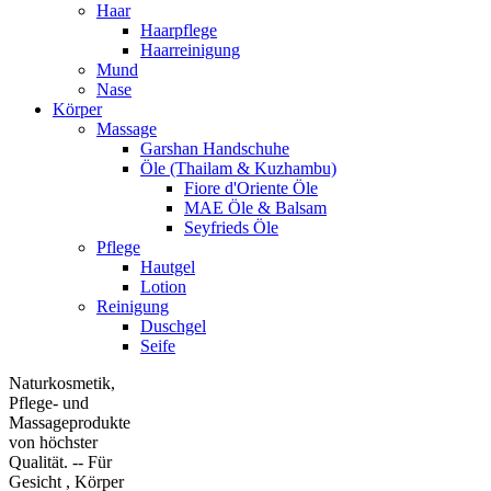
Haar
Haarpflege
Haarreinigung
Mund
Nase
Körper
Massage
Garshan Handschuhe
Öle (Thailam & Kuzhambu)
Fiore d'Oriente Öle
MAE Öle & Balsam
Seyfrieds Öle
Pflege
Hautgel
Lotion
Reinigung
Duschgel
Seife
Naturkosmetik,
Pflege- und
Massageprodukte
von höchster
Qualität. -- Für
Gesicht , Körper