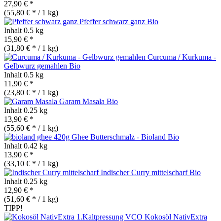
27,90 € *
(55,80 € * / 1 kg)
Pfeffer schwarz ganz
Bio
Inhalt
0.5 kg
15,90 € *
(31,80 € * / 1 kg)
Curcuma / Kurkuma -
Gelbwurz gemahlen
Bio
Inhalt
0.5 kg
11,90 € *
(23,80 € * / 1 kg)
Garam Masala
Bio
Inhalt
0.25 kg
13,90 € *
(55,60 € * / 1 kg)
Ghee Butterschmalz - Bioland
Bio
Inhalt
0.42 kg
13,90 € *
(33,10 € * / 1 kg)
Indischer Curry mittelscharf
Bio
Inhalt
0.25 kg
12,90 € *
(51,60 € * / 1 kg)
TIPP!
Kokosöl NativExtra