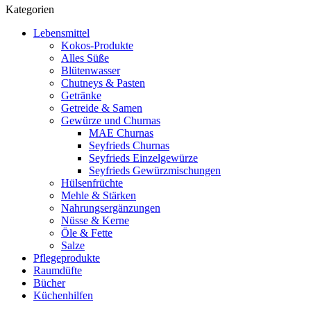
Kategorien
Lebensmittel
Kokos-Produkte
Alles Süße
Blütenwasser
Chutneys & Pasten
Getränke
Getreide & Samen
Gewürze und Churnas
MAE Churnas
Seyfrieds Churnas
Seyfrieds Einzelgewürze
Seyfrieds Gewürzmischungen
Hülsenfrüchte
Mehle & Stärken
Nahrungsergänzungen
Nüsse & Kerne
Öle & Fette
Salze
Pflegeprodukte
Raumdüfte
Bücher
Küchenhilfen