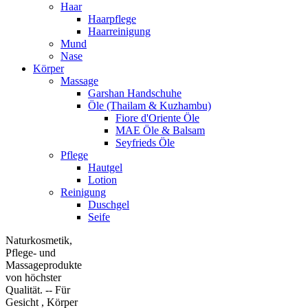
Haar
Haarpflege
Haarreinigung
Mund
Nase
Körper
Massage
Garshan Handschuhe
Öle (Thailam & Kuzhambu)
Fiore d'Oriente Öle
MAE Öle & Balsam
Seyfrieds Öle
Pflege
Hautgel
Lotion
Reinigung
Duschgel
Seife
Naturkosmetik,
Pflege- und
Massageprodukte
von höchster
Qualität. -- Für
Gesicht , Körper