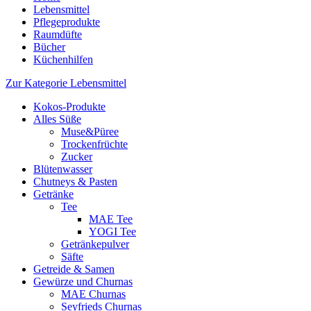
Lebensmittel
Pflegeprodukte
Raumdüfte
Bücher
Küchenhilfen
Zur Kategorie Lebensmittel
Kokos-Produkte
Alles Süße
Muse&Püree
Trockenfrüchte
Zucker
Blütenwasser
Chutneys & Pasten
Getränke
Tee
MAE Tee
YOGI Tee
Getränkepulver
Säfte
Getreide & Samen
Gewürze und Churnas
MAE Churnas
Seyfrieds Churnas