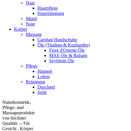
Haar
Haarpflege
Haarreinigung
Mund
Nase
Körper
Massage
Garshan Handschuhe
Öle (Thailam & Kuzhambu)
Fiore d'Oriente Öle
MAE Öle & Balsam
Seyfrieds Öle
Pflege
Hautgel
Lotion
Reinigung
Duschgel
Seife
Naturkosmetik,
Pflege- und
Massageprodukte
von höchster
Qualität. -- Für
Gesicht , Körper