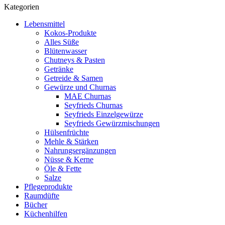
Kategorien
Lebensmittel
Kokos-Produkte
Alles Süße
Blütenwasser
Chutneys & Pasten
Getränke
Getreide & Samen
Gewürze und Churnas
MAE Churnas
Seyfrieds Churnas
Seyfrieds Einzelgewürze
Seyfrieds Gewürzmischungen
Hülsenfrüchte
Mehle & Stärken
Nahrungsergänzungen
Nüsse & Kerne
Öle & Fette
Salze
Pflegeprodukte
Raumdüfte
Bücher
Küchenhilfen