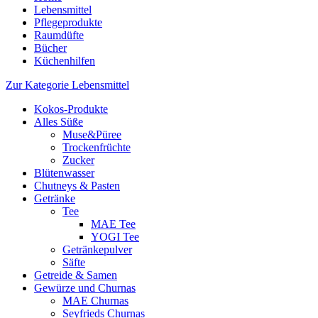
Lebensmittel
Pflegeprodukte
Raumdüfte
Bücher
Küchenhilfen
Zur Kategorie Lebensmittel
Kokos-Produkte
Alles Süße
Muse&Püree
Trockenfrüchte
Zucker
Blütenwasser
Chutneys & Pasten
Getränke
Tee
MAE Tee
YOGI Tee
Getränkepulver
Säfte
Getreide & Samen
Gewürze und Churnas
MAE Churnas
Seyfrieds Churnas