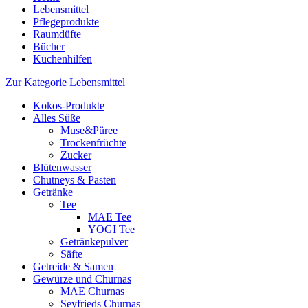
Lebensmittel
Pflegeprodukte
Raumdüfte
Bücher
Küchenhilfen
Zur Kategorie Lebensmittel
Kokos-Produkte
Alles Süße
Muse&Püree
Trockenfrüchte
Zucker
Blütenwasser
Chutneys & Pasten
Getränke
Tee
MAE Tee
YOGI Tee
Getränkepulver
Säfte
Getreide & Samen
Gewürze und Churnas
MAE Churnas
Seyfrieds Churnas