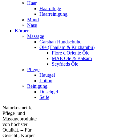
Haar
Haarpflege
Haarreinigung
Mund
Nase
Körper
Massage
Garshan Handschuhe
Öle (Thailam & Kuzhambu)
Fiore d'Oriente Öle
MAE Öle & Balsam
Seyfrieds Öle
Pflege
Hautgel
Lotion
Reinigung
Duschgel
Seife
Naturkosmetik,
Pflege- und
Massageprodukte
von höchster
Qualität. -- Für
Gesicht , Körper