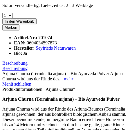
Sofort versandfertig, Lieferzeit ca. 2 - 3 Werktage
In den
Warenkorb
Merken
Artikel-Nr.:
701074
EAN:
0604034597873
Hersteller:
Seyfrieds Naturwaren
Bio:
Ja
Beschreibung
Beschreibung
Arjuna Churna (Terminalia arjuna) – Bio Ayurveda Pulver Arjuna
Churna wird aus der Rinde des...
mehr
Menü schließen
Produktinformationen "Arjuna Churna"
Arjuna Churna (Terminalia arjuna) – Bio Ayurveda Pulver
Arjuna Churna wird aus der Rinde des Arjuna-Baumes (Terminalia
arjuna) gewonnen, der aus kontrolliert biologischem Anbau stammt.
Dieser beeindruckende, immergrüne Baum erreicht eine Höhe von
bis zu 24 Metern und zeichnet sich durch seine glatte, graue Rinde
aus – genau dieser Teil wird traditionell im Ayurveda verwendet. In