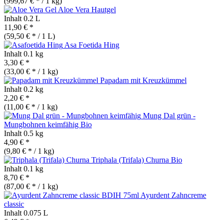
(999,67 € * / 1 kg)
Aloe Vera Hautgel
Inhalt
0.2 L
11,90 € *
(59,50 € * / 1 L)
Asa Foetida Hing
Inhalt
0.1 kg
3,30 € *
(33,00 € * / 1 kg)
Papadam mit Kreuzkümmel
Inhalt
0.2 kg
2,20 € *
(11,00 € * / 1 kg)
Mung Dal grün -
Mungbohnen keimfähig
Bio
Inhalt
0.5 kg
4,90 € *
(9,80 € * / 1 kg)
Triphala (Trifala) Churna
Bio
Inhalt
0.1 kg
8,70 € *
(87,00 € * / 1 kg)
Ayurdent Zahncreme
classic
Inhalt
0.075 L