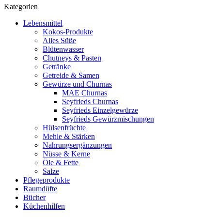
Kategorien
Lebensmittel
Kokos-Produkte
Alles Süße
Blütenwasser
Chutneys & Pasten
Getränke
Getreide & Samen
Gewürze und Churnas
MAE Churnas
Seyfrieds Churnas
Seyfrieds Einzelgewürze
Seyfrieds Gewürzmischungen
Hülsenfrüchte
Mehle & Stärken
Nahrungsergänzungen
Nüsse & Kerne
Öle & Fette
Salze
Pflegeprodukte
Raumdüfte
Bücher
Küchenhilfen