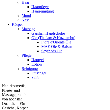
Haar
Haarpflege
Haarreinigung
Mund
Nase
Körper
Massage
Garshan Handschuhe
Öle (Thailam & Kuzhambu)
Fiore d'Oriente Öle
MAE Öle & Balsam
Seyfrieds Öle
Pflege
Hautgel
Lotion
Reinigung
Duschgel
Seife
Naturkosmetik,
Pflege- und
Massageprodukte
von höchster
Qualität. -- Für
Gesicht , Körper