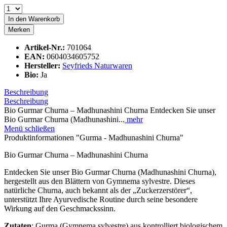
In den
Warenkorb
Merken
Artikel-Nr.:
701064
EAN:
0604034605752
Hersteller:
Seyfrieds Naturwaren
Bio:
Ja
Beschreibung
Beschreibung
Bio Gurmar Churna – Madhunashini Churna Entdecken Sie unser
Bio Gurmar Churna (Madhunashini...
mehr
Menü schließen
Produktinformationen "Gurma - Madhunashini Churna"
Bio Gurmar Churna – Madhunashini Churna
Entdecken Sie unser Bio Gurmar Churna (Madhunashini Churna),
hergestellt aus den Blättern von Gymnema sylvestre. Dieses
natürliche Churna, auch bekannt als der „Zuckerzerstörer“,
unterstützt Ihre Ayurvedische Routine durch seine besondere
Wirkung auf den Geschmackssinn.
Zutaten
: Gurma (Gymnema sylvestre) aus kontrolliert biologischem