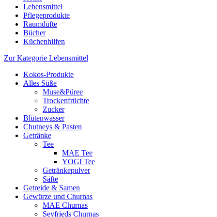
Lebensmittel
Pflegeprodukte
Raumdüfte
Bücher
Küchenhilfen
Zur Kategorie Lebensmittel
Kokos-Produkte
Alles Süße
Muse&Püree
Trockenfrüchte
Zucker
Blütenwasser
Chutneys & Pasten
Getränke
Tee
MAE Tee
YOGI Tee
Getränkepulver
Säfte
Getreide & Samen
Gewürze und Churnas
MAE Churnas
Seyfrieds Churnas