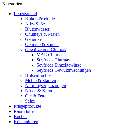
Kategorien
Lebensmittel
Kokos-Produkte
Alles Süße
Blütenwasser
Chutneys & Pasten
Getränke
Getreide & Samen
Gewürze und Churnas
MAE Churnas
Seyfrieds Churnas
Seyfrieds Einzelgewürze
Seyfrieds Gewürzmischungen
Hülsenfrüchte
Mehle & Stärken
Nahrungsergänzungen
Nüsse & Kerne
Öle & Fette
Salze
Pflegeprodukte
Raumdüfte
Bücher
Küchenhilfen