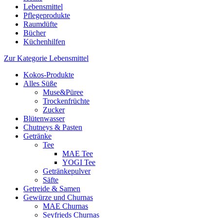
Lebensmittel
Pflegeprodukte
Raumdüfte
Bücher
Küchenhilfen
Zur Kategorie Lebensmittel
Kokos-Produkte
Alles Süße
Muse&Püree
Trockenfrüchte
Zucker
Blütenwasser
Chutneys & Pasten
Getränke
Tee
MAE Tee
YOGI Tee
Getränkepulver
Säfte
Getreide & Samen
Gewürze und Churnas
MAE Churnas
Seyfrieds Churnas