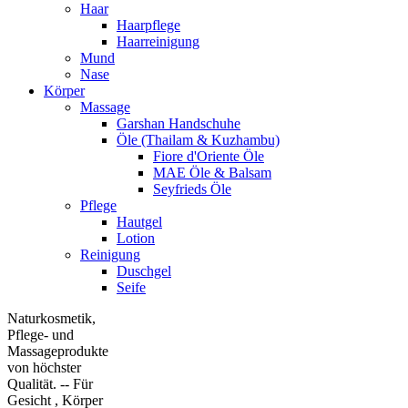
Haar
Haarpflege
Haarreinigung
Mund
Nase
Körper
Massage
Garshan Handschuhe
Öle (Thailam & Kuzhambu)
Fiore d'Oriente Öle
MAE Öle & Balsam
Seyfrieds Öle
Pflege
Hautgel
Lotion
Reinigung
Duschgel
Seife
Naturkosmetik,
Pflege- und
Massageprodukte
von höchster
Qualität. -- Für
Gesicht , Körper