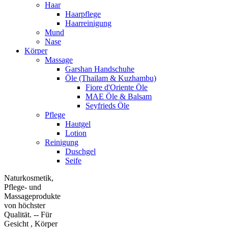
Haar
Haarpflege
Haarreinigung
Mund
Nase
Körper
Massage
Garshan Handschuhe
Öle (Thailam & Kuzhambu)
Fiore d'Oriente Öle
MAE Öle & Balsam
Seyfrieds Öle
Pflege
Hautgel
Lotion
Reinigung
Duschgel
Seife
Naturkosmetik,
Pflege- und
Massageprodukte
von höchster
Qualität. -- Für
Gesicht , Körper