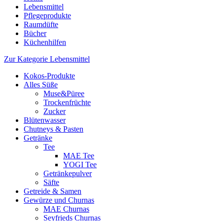
Lebensmittel
Pflegeprodukte
Raumdüfte
Bücher
Küchenhilfen
Zur Kategorie Lebensmittel
Kokos-Produkte
Alles Süße
Muse&Püree
Trockenfrüchte
Zucker
Blütenwasser
Chutneys & Pasten
Getränke
Tee
MAE Tee
YOGI Tee
Getränkepulver
Säfte
Getreide & Samen
Gewürze und Churnas
MAE Churnas
Seyfrieds Churnas