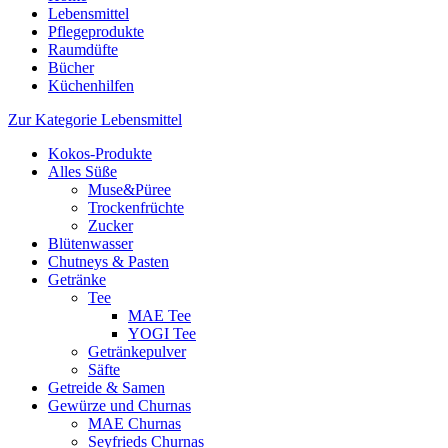
Lebensmittel
Pflegeprodukte
Raumdüfte
Bücher
Küchenhilfen
Zur Kategorie Lebensmittel
Kokos-Produkte
Alles Süße
Muse&Püree
Trockenfrüchte
Zucker
Blütenwasser
Chutneys & Pasten
Getränke
Tee
MAE Tee
YOGI Tee
Getränkepulver
Säfte
Getreide & Samen
Gewürze und Churnas
MAE Churnas
Seyfrieds Churnas