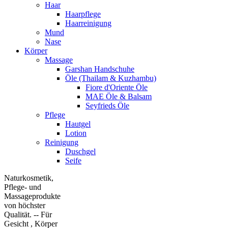
Haar
Haarpflege
Haarreinigung
Mund
Nase
Körper
Massage
Garshan Handschuhe
Öle (Thailam & Kuzhambu)
Fiore d'Oriente Öle
MAE Öle & Balsam
Seyfrieds Öle
Pflege
Hautgel
Lotion
Reinigung
Duschgel
Seife
Naturkosmetik,
Pflege- und
Massageprodukte
von höchster
Qualität. -- Für
Gesicht , Körper